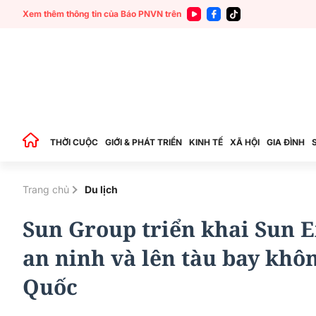
Xem thêm thông tin của Báo PNVN trên
THỜI CUỘC
GIỚI & PHÁT TRIỂN
KINH TẾ
XÃ HỘI
GIA ĐÌNH
Trang chủ
Du lịch
Sun Group triển khai Sun E
an ninh và lên tàu bay kh
Quốc