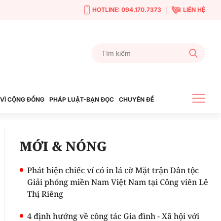
HOTLINE: 094.170.7373
LIÊN HỆ
VÌ CỘNG ĐỒNG
PHÁP LUẬT-BẠN ĐỌC
CHUYÊN ĐỀ
MỚI & NÓNG
Phát hiện chiếc ví có in lá cờ Mặt trận Dân tộc
Giải phóng miền Nam Việt Nam tại Công viên Lê
Thị Riêng
4 định hướng về công tác Gia đình - Xã hội với