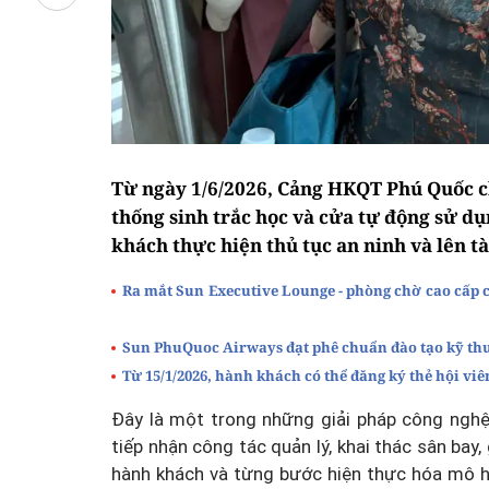
Từ ngày 1/6/2026, Cảng HKQT Phú Quốc ch
thống sinh trắc học và cửa tự động sử 
khách thực hiện thủ tục an ninh và lên 
Ra mắt Sun Executive Lounge - phòng chờ cao cấp
Sun PhuQuoc Airways đạt phê chuẩn đào tạo kỹ thu
Từ 15/1/2026, hành khách có thể đăng ký thẻ hội v
Đây là một trong những giải pháp công ngh
tiếp nhận công tác quản lý, khai thác sân bay
hành khách và từng bước hiện thực hóa mô h