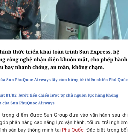
ính thức triển khai toàn trình Sun Express, hệ
dụng công nghệ nhận diện khuôn mặt, cho phép hành
tàu bay nhanh chóng, an toàn, không chạm.
 của Sun PhuQuoc Airways lấy cảm hứng từ thiên nhiên Phú Quốc
ật B1/B2, bước tiến chiến lược tự chủ nguồn lực hàng không
iên của Sun PhuQuoc Airways
ệ trọng điểm được Sun Group đưa vào vận hành sau khi
, góp phần nâng cao năng lực vận hành, tối ưu trải nghiệm
ình sân bay thông minh tại
Phú Quốc
. Đặc biệt trong bối