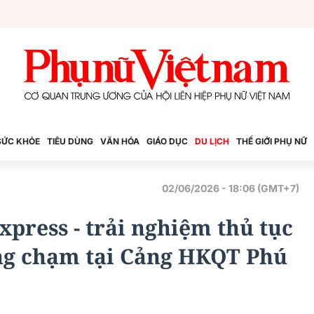
SỨC KHỎE
TIÊU DÙNG
VĂN HÓA
GIÁO DỤC
DU LỊCH
THẾ GIỚI PHỤ NỮ
02/06/2026 - 18:06 (GMT+7)
xpress - trải nghiệm thủ tục
ông chạm tại Cảng HKQT Phú