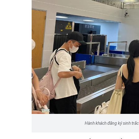
Số ca mắc Covid-19 tăng
Cần phát hiện sớm các bi
mới và bảo vệ những ngư
nguy cơ cao
Hành khách đăng ký sinh trắc