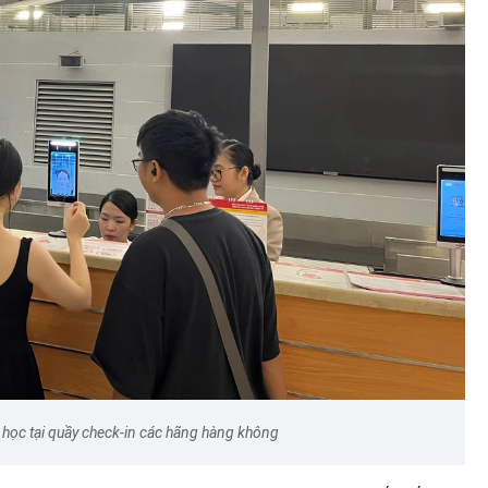
 mạnh:
ến thể
Dấu hiệu bất thường từ một cơ
ời có
sở quảng cáo "điều trị" tóc tại H
Nội
 học tại quầy check-in các hãng hàng không