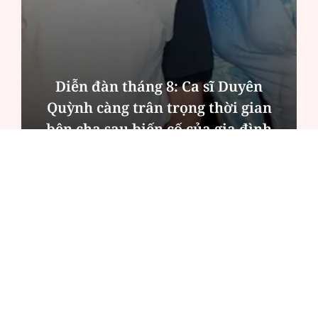
Diễn đàn tháng 8: Ca sĩ Duyên
Quỳnh càng trân trọng thời gian
bên cha sau biến cố của gia đình
ĐỌC NHIỀU
Công an Hà Nội xử lý loạt quán game hoạt
động xuyên đêm
Ngân hàng trở lại "ngôi vương" phát hành
trái phiếu: Báo hiệu cuộc đua vốn mới