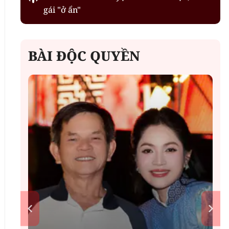
gái "ở ẩn"
BÀI ĐỘC QUYỀN