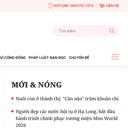
HOTLINE: 094.170.7373
LIÊN HỆ
VÌ CỘNG ĐỒNG
PHÁP LUẬT-BẠN ĐỌC
CHUYÊN ĐỀ
MỚI & NÓNG
Nuôi con ở thành thị: "Cân não" trăm khoản chi
Người đẹp các nước hội tụ ở Hạ Long, bắt đầu
hành trình chinh phục vương miện Miss World
2026