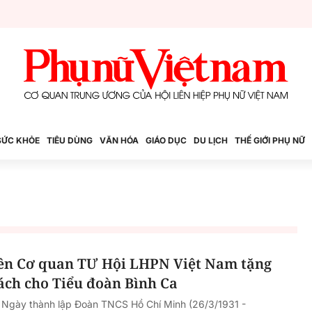
SỨC KHỎE
TIÊU DÙNG
VĂN HÓA
GIÁO DỤC
DU LỊCH
THẾ GIỚI PHỤ NỮ
ên Cơ quan TƯ Hội LHPN Việt Nam tặng
ách cho Tiểu đoàn Bình Ca
Ngày thành lập Đoàn TNCS Hồ Chí Minh (26/3/1931 -