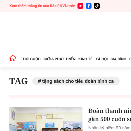
Xem thêm thông tin của Báo PNVN trên
THỜI CUỘC
GIỚI & PHÁT TRIỂN
KINH TẾ
XÃ HỘI
GIA ĐÌNH
TAG
tặng sách cho tiểu đoàn bình ca
Đoàn thanh ni
gần 500 cuốn s
Nhân kỷ niệm 90 năm 