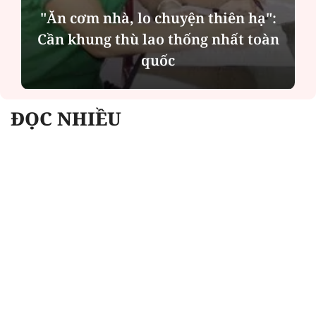
"Ăn cơm nhà, lo chuyện thiên hạ":
Cần khung thù lao thống nhất toàn
quốc
ĐỌC NHIỀU
Công an Hà Nội xử lý loạt quán game hoạt
động xuyên đêm
Ngân hàng trở lại "ngôi vương" phát hành
trái phiếu: Báo hiệu cuộc đua vốn mới
Về Lấp Vò khám phá điểm sáng mới của du
lịch cộng đồng