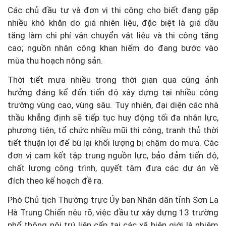
Các chủ đầu tư và đơn vị thi công cho biết đang gặp
nhiều khó khăn do giá nhiên liệu, đặc biệt là giá dầu
tăng làm chi phí vận chuyển vật liệu và thi công tăng
cao; nguồn nhân công khan hiếm do đang bước vào
mùa thu hoạch nông sản.
Thời tiết mưa nhiều trong thời gian qua cũng ảnh
hưởng đáng kể đến tiến độ xây dựng tại nhiều công
trường vùng cao, vùng sâu. Tuy nhiên, đại diện các nhà
thầu khẳng định sẽ tiếp tục huy động tối đa nhân lực,
phương tiện, tổ chức nhiều mũi thi công, tranh thủ thời
tiết thuận lợi để bù lại khối lượng bị chậm do mưa. Các
đơn vị cam kết tập trung nguồn lực, bảo đảm tiến độ,
chất lượng công trình, quyết tâm đưa các dự án về
đích theo kế hoạch đề ra.
Phó Chủ tịch Thường trực Ủy ban Nhân dân tỉnh Sơn La
Hà Trung Chiến nêu rõ, việc đầu tư xây dựng 13 trường
phổ thông nội trú liên cấp tại các xã biên giới là nhiệm