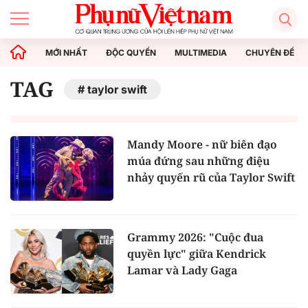
MỚI NHẤT
ĐỘC QUYỀN
MULTIMEDIA
CHUYÊN ĐỀ
TAG
taylor swift
Mandy Moore - nữ biên đạo
múa đứng sau những điệu
nhảy quyến rũ của Taylor Swift
Grammy 2026: "Cuộc đua
quyền lực" giữa Kendrick
Lamar và Lady Gaga