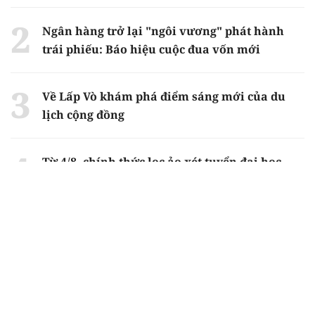
Ngân hàng trở lại "ngôi vương" phát hành
trái phiếu: Báo hiệu cuộc đua vốn mới
Về Lấp Vò khám phá điểm sáng mới của du
lịch cộng đồng
Từ 4/8, chính thức lọc ảo xét tuyển đại học
2026
Gian lận thi ở Tuyên Quang: Bộ GD-ĐT công
bố phương án xử lý vào sáng 5/8