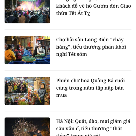
khách đổ về hồ Gươm đón Giao
thừa Tết Ất Tỵ
Chợ hải sản Long Biên "cháy
hàng", tiểu thương phấn khởi
nghỉ Tết sớm
Phiên chợ hoa Quảng Bá cuối
cùng trong năm tấp nập bán
mua
Hà Nội: Quất, đào, mai giảm giá
sâu vẫn ế, tiểu thương "thất
thần" trong giá rét