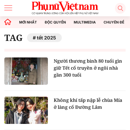
MỚI NHẤT
ĐỘC QUYỀN
MULTIMEDIA
CHUYÊN ĐỀ
TAG
tết 2025
Người thương binh 80 tuổi gìn
giữ Tết cổ truyền ở ngôi nhà
gần 300 tuổi
Không khí tấp nập lễ chùa Mía
ở làng cổ Đường Lâm