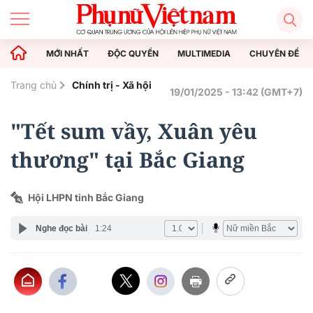
MỚI NHẤT
ĐỘC QUYỀN
MULTIMEDIA
CHUYÊN ĐỀ
Trang chủ
Chính trị - Xã hội
19/01/2025 - 13:42 (GMT+7)
"Tết sum vầy, Xuân yêu
thương" tại Bắc Giang
Hội LHPN tỉnh Bắc Giang
Nghe đọc bài
1:24