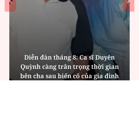
Diễn đàn tháng 8: Ca sĩ Duyên
Quỳnh càng trân trọng thời gian
bên cha sau biến cố của gia đình
ĐỌC NHIỀU
Công an Hà Nội xử lý loạt quán game hoạt
động xuyên đêm