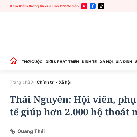
Xem thêm thông tin của Báo PNVN trên
THỜI CUỘC
GIỚI & PHÁT TRIỂN
KINH TẾ
XÃ HỘI
GIA ĐÌNH
Trang chủ
Chính trị - Xã hội
Thái Nguyên: Hội viên, phụ
tế giúp hơn 2.000 hộ thoát 
Quang Thái