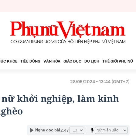
SỨC KHỎE
TIÊU DÙNG
VĂN HÓA
GIÁO DỤC
DU LỊCH
THẾ GIỚI PHỤ NỮ
28/05/2024 - 13:44 (GMT+7)
 nữ khởi nghiệp, làm kinh
nghèo
2:47
Nghe đọc bài