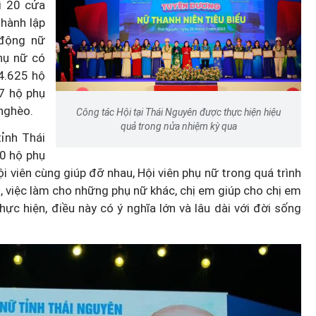
rì 20 cửa
thành lập
 động nữ
hụ nữ có
14.625 hộ
7 hộ phụ
nghèo.
Công tác Hội tại Thái Nguyên được thực hiện hiệu
quả trong nửa nhiệm kỳ qua
ỉnh Thái
00 hộ phụ
 viên cùng giúp đỡ nhau, Hội viên phụ nữ trong quá trình
hội, việc làm cho những phụ nữ khác, chị em giúp cho chị em
ực hiện, điều này có ý nghĩa lớn và lâu dài với đời sống