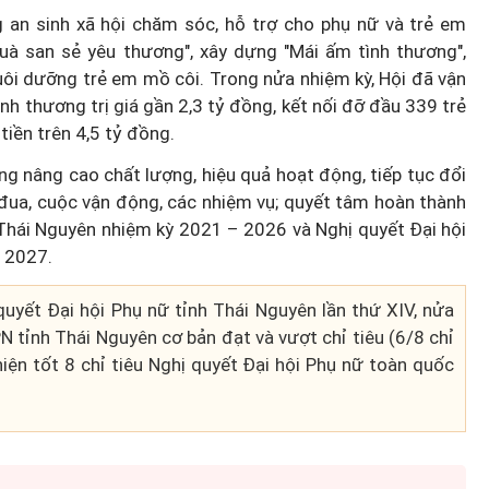
 an sinh xã hội chăm sóc, hỗ trợ cho phụ nữ và trẻ em
uà san sẻ yêu thương", xây dựng "Mái ấm tình thương",
nuôi dưỡng trẻ em mồ côi. Trong nửa nhiệm
kỳ, Hội đã vận
h thương trị giá gần 2,3 tỷ đồng, kết nối đỡ đầu 339 trẻ
iền trên 4,5 tỷ đồng.
Podcast: Đi chợ, thanh toán,
ng nâng cao chất lượng, hiệu quả hoạt động, tiếp tục đổi
trong
chuyển tiền - Phụ nữ làm chủ v
đua, cuộc vận động, các nhiệm vụ; quyết tâm hoàn thành
ửa đổi
điện tử
h Thái Nguyên nhiệm kỳ 2021 – 2026 và Nghị quyết Đại hội
- 2027.
quyết Đại hội Phụ nữ tỉnh Thái Nguyên lần thứ XIV, nửa
 tỉnh Thái Nguyên cơ bản đạt và vượt chỉ tiêu (6/8 chỉ
hiện tốt 8 chỉ tiêu Nghị quyết Đại hội Phụ nữ toàn quốc