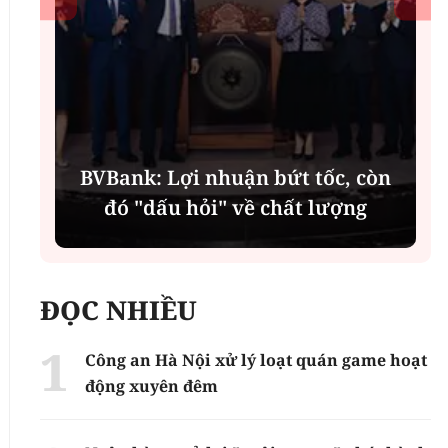
í
BVBank: Lợi nhuận bứt tốc, còn
đó "dấu hỏi" về chất lượng
ĐỌC NHIỀU
Công an Hà Nội xử lý loạt quán game hoạt
động xuyên đêm