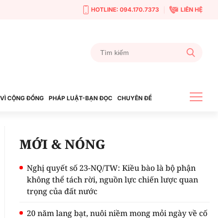
HOTLINE: 094.170.7373
LIÊN HỆ
VÌ CỘNG ĐỒNG
PHÁP LUẬT-BẠN ĐỌC
CHUYÊN ĐỀ
MỚI & NÓNG
Nghị quyết số 23-NQ/TW: Kiều bào là bộ phận
không thể tách rời, nguồn lực chiến lược quan
trọng của đất nước
20 năm lang bạt, nuôi niềm mong mỏi ngày về cố