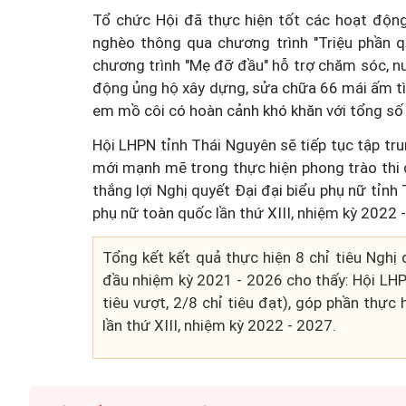
Tổ chức Hội đã thực hiện tốt các hoạt động
nghèo thông qua chương trình "Triệu phần q
chương trình "Mẹ đỡ đầu" hỗ trợ chăm sóc, 
động ủng hộ xây dựng, sửa chữa 66 mái ấm tìn
em mồ côi có hoàn cảnh khó khăn với tổng số t
Hội LHPN tỉnh Thái Nguyên sẽ tiếp tục tập tru
Đổi mới tư duy quản lý 
mới mạnh mẽ trong thực hiện phong trào thi 
Luật An toàn thực phẩm s
thắng lợi Nghị quyết Đại đại biểu phụ nữ tỉn
phụ nữ toàn quốc lần thứ XIII, nhiệm kỳ 2022 
Tổng kết kết quả thực hiện 8 chỉ tiêu Nghị 
đầu nhiệm kỳ 2021 - 2026 cho thấy: Hội LHPN
tiêu vượt, 2/8 chỉ tiêu đạt), góp phần thực 
lần thứ XIII, nhiệm kỳ 2022 - 2027.