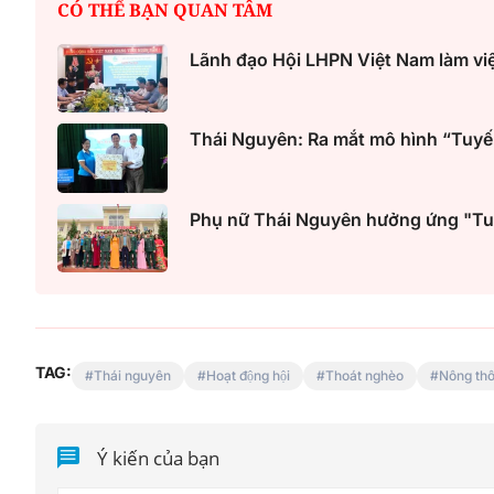
CÓ THỂ BẠN QUAN TÂM
Lãnh đạo Hội LHPN Việt Nam làm việ
Thái Nguyên: Ra mắt mô hình “Tuyế
Phụ nữ Thái Nguyên hưởng ứng "Tuầ
TAG:
Thái nguyên
Hoạt động hội
Thoát nghèo
Nông th
Ý kiến của bạn