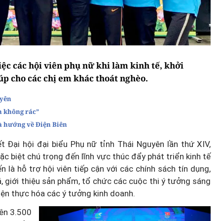
iệc các hội viên phụ nữ khi làm kinh tế, khởi
iúp cho các chị em khác thoát nghèo.
uyên
h không rác”
à hướng về Điện Biên
 Đại hội đại biểu Phụ nữ tỉnh Thái Nguyên lần thứ XIV,
 biệt chú trọng đến lĩnh vực thúc đẩy phát triển kinh tế
là hỗ trợ hội viên tiếp cận với các chính sách tín dụng,
 giới thiệu sản phẩm, tổ chức các cuộc thi ý tưởng sáng
hiện thực hóa các ý tưởng kinh doanh.
rên 3.500