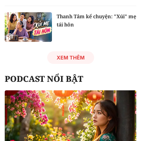
Thanh Tâm kể chuyện: "Xúi" mẹ
tái hôn
XEM THÊM
PODCAST NỔI BẬT