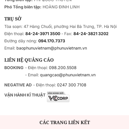
Phó Tổng biên tập:
HOÀNG ĐINH LINH
TRỤ SỞ
Tòa soạn: 47 Hàng Chuối, phường Hai Bà Trưng, TP. Hà Nội
Điện thoại:
84-24-3971 3500
- Fax:
84-24-3821 3202
Đường dây nóng:
094.170.7373
Email:
baophunuvietnam@phunuvietnam.vn
LIÊN HỆ QUẢNG CÁO
BOOKING
- Điện thoại:
098.200.5508
- Email:
quangcao@phunuvietnam.vn
NEGATIVE AD
- Điện thoại:
0247 300 7108
VẬN HÀNH KĨ THUẬT
CÁC TRANG LIÊN KẾT