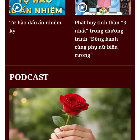
Tự hào dấu ấn nhiệm
Phát huy tinh thần "3
kỳ
nhất" trong chương
trình "Đồng hành
cùng phụ nữ biên
cương"
PODCAST