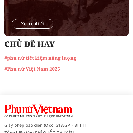
Xem chi tiết
CHỦ ĐỀ HAY
#phụ nữ tiết kiệm năng lượng
#Phụ nữ Việt Nam 2025
Giấy phép báo điện tử số: 313/GP - BTTTT
Tổng biên tập:
PHÍ QUỐC THUYÊN