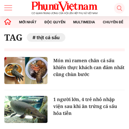
MỚI NHẤT
ĐỘC QUYỀN
MULTIMEDIA
CHUYÊN ĐỀ
TAG
thịt cá sấu
Món mì ramen chân cá sấu
khiến thực khách can đảm nhất
cũng chùn bước
1 người lớn, 4 trẻ nhỏ nhập
viện sau khi ăn trứng cá sấu
hỏa tiễn