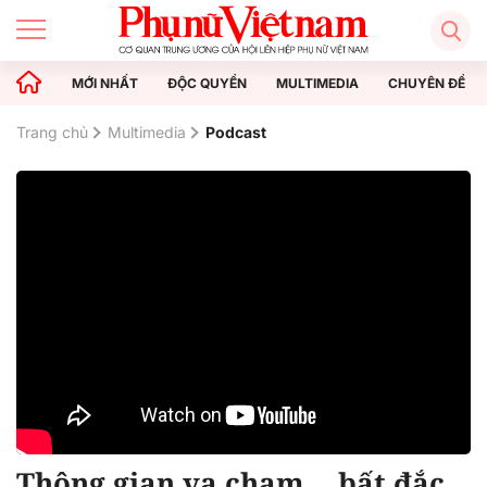
MỚI NHẤT
ĐỘC QUYỀN
MULTIMEDIA
CHUYÊN ĐỀ
Trang chủ
Multimedia
Podcast
Thông gian va chạm... bất đắc