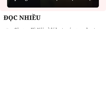
ĐỌC NHIỀU
Công an Hà Nội xử lý loạt quán game hoạt
động xuyên đêm
Ngân hàng trở lại "ngôi vương" phát hành
trái phiếu: Báo hiệu cuộc đua vốn mới
Về Lấp Vò khám phá điểm sáng mới của du
lịch cộng đồng
Từ 4/8, chính thức lọc ảo xét tuyển đại học
2026