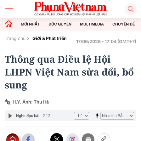
MỚI NHẤT
ĐỘC QUYỀN
MULTIMEDIA
CHUYÊN ĐỀ
Trang chủ
Giới & Phát triển
17/06/2026 - 17:04 (GMT+7)
Thông qua Điều lệ Hội
LHPN Việt Nam sửa đổi, bổ
sung
H.Y. Ảnh: Thu Hà
Nghe đọc bài
2:12