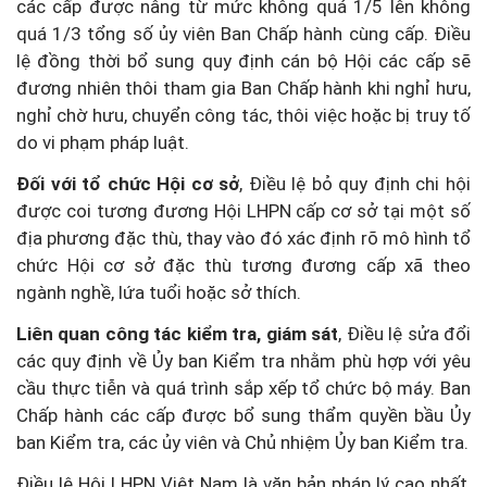
các cấp được nâng từ mức không quá 1/5 lên không
quá 1/3 tổng số ủy viên Ban Chấp hành cùng cấp. Điều
lệ đồng thời bổ sung quy định cán bộ Hội các cấp sẽ
đương nhiên thôi tham gia Ban Chấp hành khi nghỉ hưu,
nghỉ chờ hưu, chuyển công tác, thôi việc hoặc bị truy tố
do vi phạm pháp luật.
Đối với tổ chức Hội cơ sở
, Điều lệ bỏ quy định chi hội
được coi tương đương Hội LHPN cấp cơ sở tại một số
địa phương đặc thù, thay vào đó xác định rõ mô hình tổ
chức Hội cơ sở đặc thù tương đương cấp xã theo
ngành nghề, lứa tuổi hoặc sở thích.
Liên quan công tác kiểm tra, giám sát
, Điều lệ sửa đổi
các quy định về Ủy ban Kiểm tra nhằm phù hợp với yêu
cầu thực tiễn và quá trình sắp xếp tổ chức bộ máy. Ban
Chấp hành các cấp được bổ sung thẩm quyền bầu Ủy
ban Kiểm tra, các ủy viên và Chủ nhiệm Ủy ban Kiểm tra.
Điều lệ Hội LHPN Việt Nam là văn bản pháp lý cao nhất,