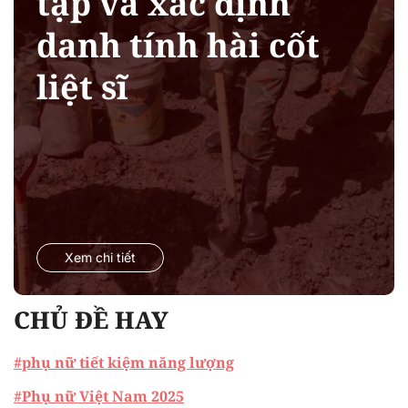
tập và xác định
danh tính hài cốt
liệt sĩ
Xem chi tiết
CHỦ ĐỀ HAY
#phụ nữ tiết kiệm năng lượng
#Phụ nữ Việt Nam 2025