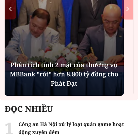
Bản án cho kẻ làm chết người cùng
phe khi hỗn chiến
ĐỌC NHIỀU
Công an Hà Nội xử lý loạt quán game hoạt
động xuyên đêm