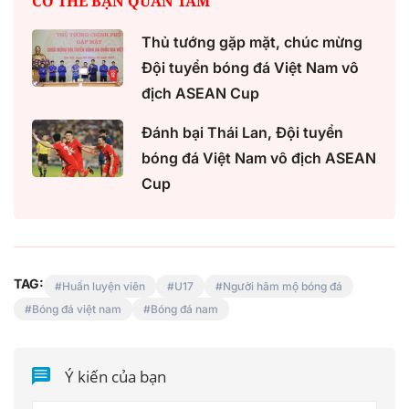
CÓ THỂ BẠN QUAN TÂM
Thủ tướng gặp mặt, chúc mừng
Đội tuyển bóng đá Việt Nam vô
địch ASEAN Cup
Đánh bại Thái Lan, Đội tuyển
bóng đá Việt Nam vô địch ASEAN
Cup
TAG:
Huấn luyện viên
U17
Người hâm mộ bóng đá
Bóng đá việt nam
Bóng đá nam
Ý kiến của bạn