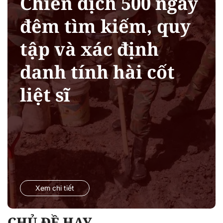
Chiến dịch 500 ngày
đêm tìm kiếm, quy
tập và xác định
danh tính hài cốt
liệt sĩ
Xem chi tiết
CHỦ ĐỀ HAY