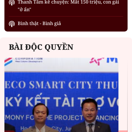
Thanh Tâm kể chuyện: Mất 150 triệu, con gái
"ở ẩn"
Bình thật - Bình giả
BÀI ĐỘC QUYỀN