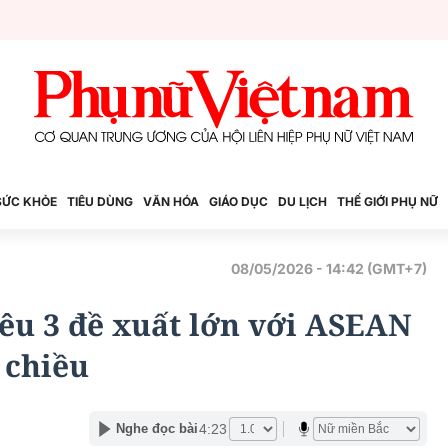
SỨC KHỎE
TIÊU DÙNG
VĂN HÓA
GIÁO DỤC
DU LỊCH
THẾ GIỚI PHỤ NỮ
08/05/2026 - 14:42 (GMT+7)
u 3 đề xuất lớn với ASEAN
 chiều
4:23
Nghe đọc bài