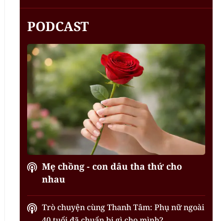
PODCAST
Mẹ chồng - con dâu tha thứ cho
nhau
Trò chuyện cùng Thanh Tâm: Phụ nữ ngoài
40 tuổi đã chuẩn bị gì cho mình?