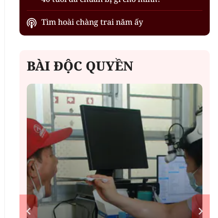
Tìm hoài chàng trai năm ấy
BÀI ĐỘC QUYỀN