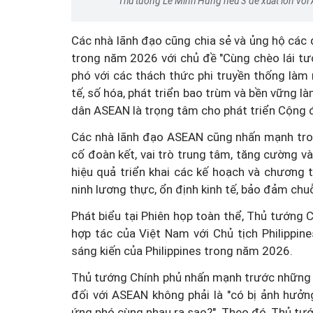
Thủ tướng Lê Minh Hưng nêu 3 đề xuất lớn với
Các nhà lãnh đạo cũng chia sẻ và ủng hộ các 
trong năm 2026 với chủ đề "Cùng chèo lái tư
phó với các thách thức phi truyền thống làm 
tế, số hóa, phát triển bao trùm và bền vững là
Thanh Tâm kể chuyện: 
dân ASEAN là trọng tâm cho phát triển Cộng 
muốn nhận bạn gái cũ củ
Các nhà lãnh đạo ASEAN cũng nhấn mạnh tron
trai làm con nuôi
cố đoàn kết, vai trò trung tâm, tăng cường v
hiệu quả triển khai các kế hoạch và chương t
ninh lương thực, ổn định kinh tế, bảo đảm ch
Phát biểu tại Phiên họp toàn thể, Thủ tướng
hợp tác của Việt Nam với Chủ tịch Philippin
sáng kiến của Philippines trong năm 2026.
Thủ tướng Chính phủ nhấn mạnh trước những th
đối với ASEAN không phải là "có bị ảnh hưở
ứng phó cùng nhau ra sao?". Theo đó, Thủ tướ