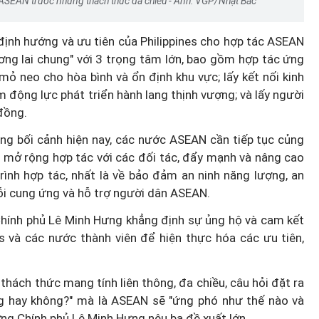
 ASEAN trước những thách thức đa chiều - Ảnh: VGP/Nhật Bắc
định hướng và ưu tiên của Philippines cho hợp tác ASEAN
ơng lai chung" với 3 trọng tâm lớn, bao gồm hợp tác ứng
mỏ neo cho hòa bình và ổn định khu vực; lấy kết nối kinh
m động lực phát triển hành lang thịnh vượng; và lấy người
Bố mẹ
Trò chuyện cùng Thanh Tâm: Ph
đồng.
a con
nữ ngoài 40 tuổi đã chuẩn bị gì
g bối cảnh hiện nay, các nước ASEAN cần tiếp tục củng
cho mình?
à mở rộng hợp tác với các đối tác, đẩy mạnh và nâng cao
rình hợp tác, nhất là về bảo đảm an ninh năng lượng, an
uỗi cung ứng và hỗ trợ người dân ASEAN.
 Chính phủ Lê Minh Hưng khẳng định sự ủng hộ và cam kết
es và các nước thành viên để hiện thực hóa các ưu tiên,
ách thức mang tính liên thông, đa chiều, câu hỏi đặt ra
ng hay không?" mà là ASEAN sẽ "ứng phó như thế nào và
ng Chính phủ Lê Minh Hưng nêu ba đề xuất lớn.