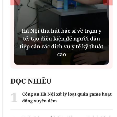
Hà Nội thu hút bác sĩ về trạm y
ụ
tế, tạo điều kiện để người dân
tiếp cận các dịch vụ y tế kỹ thuật
cao
ĐỌC NHIỀU
Công an Hà Nội xử lý loạt quán game hoạt
động xuyên đêm