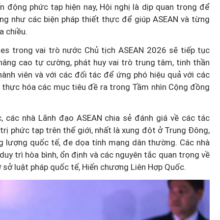
ến động phức tạp hiện nay, Hội nghị là dịp quan trọng để
ng như các biện pháp thiết thực để giúp ASEAN và từng
a chiều.
es trong vai trò nước Chủ tịch ASEAN 2026 sẽ tiếp tục
âng cao tự cường, phát huy vai trò trung tâm, tinh thần
hành viên và với các đối tác để ứng phó hiệu quả với các
ện thực hóa các mục tiêu đề ra trong Tầm nhìn Cộng đồng
c, các nhà Lãnh đạo ASEAN chia sẻ đánh giá về các tác
rị phức tạp trên thế giới, nhất là xung đột ở Trung Đông,
ăng lượng quốc tế, đe dọa tính mạng dân thường. Các nhà
uy trì hòa bình, ổn định và các nguyên tắc quan trọng về
cơ sở luật pháp quốc tế, Hiến chương Liên Hợp Quốc.