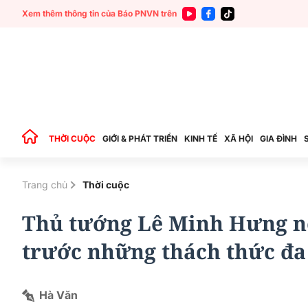
Xem thêm thông tin của Báo PNVN trên
THỜI CUỘC
GIỚI & PHÁT TRIỂN
KINH TẾ
XÃ HỘI
GIA ĐÌNH
Trang chủ
Thời cuộc
Thủ tướng Lê Minh Hưng nê
trước những thách thức đa
Hà Văn