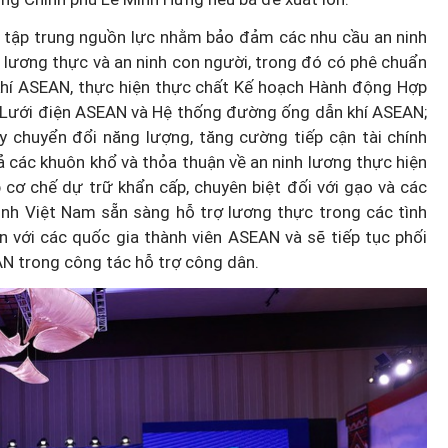
n tập trung nguồn lực nhằm bảo đảm các nhu cầu an ninh
h lương thực và an ninh con người, trong đó có phê chuẩn
u khí ASEAN, thực hiện thực chất Kế hoạch Hành động Hợp
Lưới điện ASEAN và Hệ thống đường ống dẫn khí ASEAN;
 chuyển đổi năng lượng, tăng cường tiếp cận tài chính
ả các khuôn khổ và thỏa thuận về an ninh lương thực hiện
p cơ chế dự trữ khẩn cấp, chuyên biệt đối với gạo và các
ịnh Việt Nam sẵn sàng hỗ trợ lương thực trong các tình
n với các quốc gia thành viên ASEAN và sẽ tiếp tục phối
AN trong công tác hỗ trợ công dân.