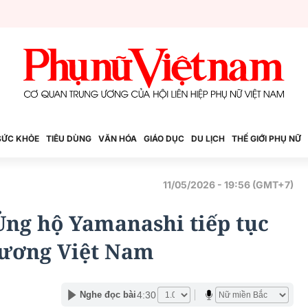
SỨC KHỎE
TIÊU DÙNG
VĂN HÓA
GIÁO DỤC
DU LỊCH
THẾ GIỚI PHỤ NỮ
11/05/2026 - 19:56 (GMT+7)
ng hộ Yamanashi tiếp tục
hương Việt Nam
4:30
Nghe đọc bài