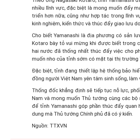
Theo ông Nagasaki Kotaro, tỉnh Yamanashi đa
nhiều lĩnh vực, đặc biệt là mong muốn đẩy m
triển hơn nữa; cũng như hợp tác trong lĩnh v
kinh nghiệm, kiến thức và thúc đẩy giao lưu d
Cho biết Yamanashi là địa phương có sản lư
Kotaro bày tỏ vui mừng khi được biết trong
hai nước đã thống nhất thúc đẩy việc cho p
muốn nho của tỉnh sớm có mặt tại thị trường
Đặc biệt, tỉnh đang thiết lập hệ thống bảo h
đồng người Việt Nam yên tâm sinh sống, làm 
Thống đốc khẳng định sẽ tiếp tục nỗ lực, phố
Nam và mong muốn Thủ tướng cùng các bộ ngà
để tỉnh Yamanashi góp phần thúc đẩy quan h
dung mà Thủ tướng Chính phủ đã có ý kiến.
Nguồn: TTXVN