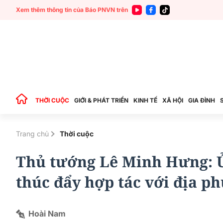
Xem thêm thông tin của Báo PNVN trên
THỜI CUỘC
GIỚI & PHÁT TRIỂN
KINH TẾ
XÃ HỘI
GIA ĐÌNH
Trang chủ
Thời cuộc
Thủ tướng Lê Minh Hưng: Ủ
thúc đẩy hợp tác với địa p
Hoài Nam