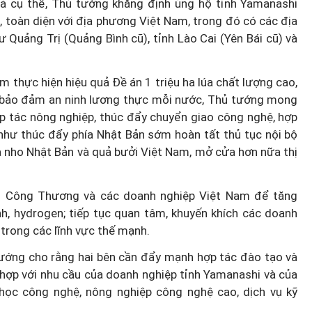
ả cụ thể, Thủ tướng khẳng định ủng hộ tỉnh Yamanashi
, toàn diện với địa phương Việt Nam, trong đó có các địa
Quảng Trị (Quảng Bình cũ), tỉnh Lào Cai (Yên Bái cũ) và
 thực hiện hiệu quả Đề án 1 triệu ha lúa chất lượng cao,
c bảo đảm an ninh lương thực mỗi nước, Thủ tướng mong
p tác nông nghiệp, thúc đẩy chuyển giao công nghệ, hợp
 như thúc đẩy phía Nhật Bản sớm hoàn tất thủ tục nội bộ
ả nho Nhật Bản và quả bưởi Việt Nam, mở cửa hơn nữa thị
Bộ Công Thương và các doanh nghiệp Việt Nam để tăng
h, hydrogen; tiếp tục quan tâm, khuyến khích các doanh
trong các lĩnh vực thế mạnh.
tướng cho rằng hai bên cần đẩy mạnh hợp tác đào tạo và
 hợp với nhu cầu của doanh nghiệp tỉnh Yamanashi và của
 học công nghệ, nông nghiệp công nghệ cao, dịch vụ kỹ