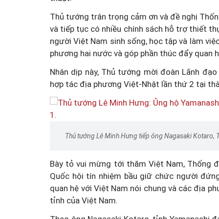
Thủ tướng trân trọng cảm ơn và đề nghị Thống
và tiếp tục có nhiều chính sách hỗ trợ thiết
Vai trò của Hội LHPN Vi
người Việt Nam sinh sống, học tập và làm việc 
trong thúc đẩy tiến trình
phương hai nước và góp phần thúc đẩy quan 
đổi số quốc gia và phát tri
Nhân dịp này, Thủ tướng mời đoàn Lãnh đạo 
dân số
hợp tác địa phương Việt-Nhật lần thứ 2 tại th
Thủ tướng Lê Minh Hưng tiếp ông Nagasaki Kotaro,
Bày tỏ vui mừng tới thăm Việt Nam, Thống
Quốc hội tín nhiệm bầu giữ chức người đứng
quan hệ với Việt Nam nói chung và các địa phư
tỉnh của Việt Nam.