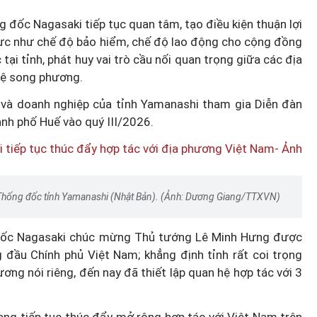
 đốc Nagasaki tiếp tục quan tâm, tạo điều kiện thuận lợi
 thực như chế độ bảo hiểm, chế độ lao động cho cộng đồng
ệt Nam
tại tỉnh, phát huy vai trò cầu nối quan trọng giữa các địa
 chuyển
hệ song phương.
ển công
Tín hiệu nợ phía sau lợi nhuận
và doanh nghiệp của tỉnh Yamanashi tham gia Diễn đàn
tăng mạnh của MBBank
ành phố Huế vào quý III/2026.
 Thống đốc tỉnh Yamanashi (Nhật Bản). (Ảnh: Dương Giang/TTXVN)
 đốc Nagasaki chúc mừng Thủ tướng Lê Minh Hưng được
 đầu Chính phủ Việt Nam; khẳng định tỉnh rất coi trọng
ơng nói riêng, đến nay đã thiết lập quan hệ hợp tác với 3