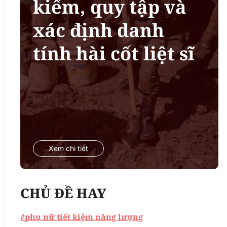
kiếm, quy tập và
xác định danh
tính hài cốt liệt sĩ
Xem chi tiết
CHỦ ĐỀ HAY
#phụ nữ tiết kiệm năng lượng