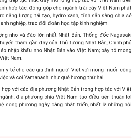
ng tiếp tục thúc đẩy mở rộng hợp tác với Việt Nam trên
ạnh hợp tác, đóng góp cho ngành trái cây Việt Nam phát
ực năng lượng tái tạo, hydro xanh, tỉnh sẵn sàng chia sẻ
oanh nghiệp, trao đổi đoàn học tập kinh nghiệm.
ợng nho và đào lớn nhất Nhật Bản, Thống đốc Nagasaki
 chuyến thăm gần đây của Thủ tướng Nhật Bản, Chính phủ
hép nhập khẩu nho Nhật Bản vào Việt Nam; bày tỏ mong
 Việt Nam.
iểm y tế cho các gia đình người Việt với mong muốn cộng
việc và coi Yamanashi như quê hương thứ hai.
i hợp với các địa phương Nhật Bản trong hợp tác với Việt
nh, địa phương phía Việt Nam tạo điều kiện thuận lợi
ệ song phương ngày càng phát triển, nhất là những nội