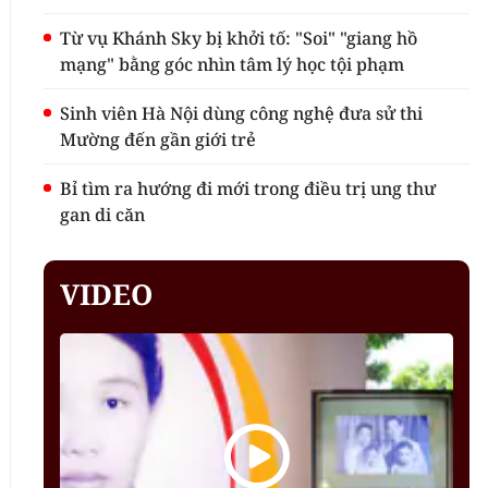
Từ vụ Khánh Sky bị khởi tố: "Soi" "giang hồ
mạng" bằng góc nhìn tâm lý học tội phạm
Sinh viên Hà Nội dùng công nghệ đưa sử thi
Mường đến gần giới trẻ
Bỉ tìm ra hướng đi mới trong điều trị ung thư
gan di căn
VIDEO