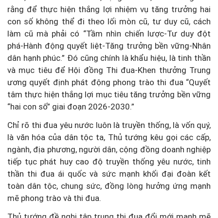
rằng để thực hiện thắng lợi nhiệm vụ tăng trưởng hai
con số không thể đi theo lối mòn cũ, tư duy cũ, cách
làm cũ mà phải có “Tầm nhìn chiến lược-Tư duy đột
phá-Hành động quyết liệt-Tăng trưởng bền vững-Nhân
dân hạnh phúc.” Đó cũng chính là khẩu hiệu, là tinh thần
và mục tiêu để Hội đồng Thi đua-Khen thưởng Trung
ương quyết định phát động phong trào thi đua “Quyết
tâm thực hiện thắng lợi mục tiêu tăng trưởng bền vững
“hai con số” giai đoạn 2026-2030.”
Chỉ rõ thi đua yêu nước luôn là truyền thống, là vốn quý,
là văn hóa của dân tộc ta, Thủ tướng kêu gọi các cấp,
ngành, địa phương, người dân, cộng đồng doanh nghiệp
tiếp tục phát huy cao độ truyền thống yêu nước, tinh
thần thi đua ái quốc và sức mạnh khối đại đoàn kết
toàn dân tộc, chung sức, đồng lòng hưởng ứng mạnh
mẽ phong trào và thi đua.
Thủ tướng đề nghị tập trung thi đua đổi mới mạnh mẽ