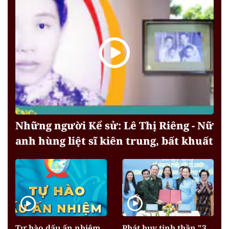
Những người Kể sử: Lê Thị Riêng - Nữ
anh hùng liệt sĩ kiên trung, bất khuất
Tự hào dấu ấn nhiệm
Phát huy tinh thần "3