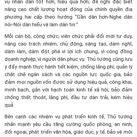
vụ nhân dân tốt hơn, hiệu quả hơn; đề nghị đặc biệt
nâng cao chất lượng hoạt động của chính quyền địa
phương hai cấp theo hướng “Gần dân hơn-Nghe dân
nói-Nói dân hiểu và làm dân tin.”
Mỗi cán bộ, công chức, viên chức phải đổi mới tư duy,
nâng cao trách nhiệm, chủ động, sáng tạo, dám nghĩ,
dám làm, dám đột phá vì lợi ích chung, vì cộng đồng
doanh nghiệp, vì người dân phục vụ. Thủ tướng cũng lưu
ý đẩy mạnh thực hành tiết kiệm, chống lãng phí; quản lý
chặt chẽ ngân sách và các nguồn lực quốc gia; bảo
đảm mọi nguồn vốn được sử dụng hiệu quả, công khai,
minh bạch, gắn với hạch toán kinh tế xã hội; bảo đảm
chống thất thoát, lãng phí, đầu tư dàn trải, kém hiệu
quả.
Bên cạnh các nhiệm vụ phát triển kinh tế, Thủ tướng
nhấn mạnh yêu cầu tăng cường quốc phòng, an ninh,
đối ngoại; phát triển văn hóa, giáo dục, y tế; bảo vệ môi