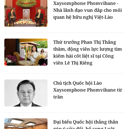
Xaysomphone Phomvihane -
Nhà lãnh đạo vun đắp cho mối
quan hệ hữu nghị Việt-Lào
Thứ trưởng Phan Thị Thắng
thăm, động viên lực lượng tìm
kiếm hài cốt liệt sĩ tại Công
viên Lê Thị Riêng
Chủ tịch Quốc hội Lào
Xaysomphone Phomvihane từ
trần
Đại biểu Quốc hội thẳng thắn
góp ý sửa đổi, bổ sung Luật