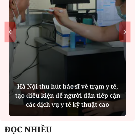
ế,
Diễn đàn tháng 8: Ca sĩ Duyên
cận
Quỳnh càng trân trọng thời gian
bên cha sau biến cố của gia đình
ĐỌC NHIỀU