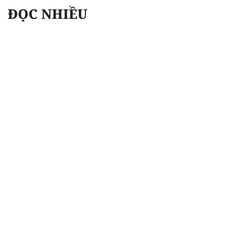
ĐỌC NHIỀU
Công an Hà Nội xử lý loạt quán game hoạt
động xuyên đêm
Ngân hàng trở lại "ngôi vương" phát hành
trái phiếu: Báo hiệu cuộc đua vốn mới
Về Lấp Vò khám phá điểm sáng mới của du
lịch cộng đồng
Từ 4/8, chính thức lọc ảo xét tuyển đại học
2026