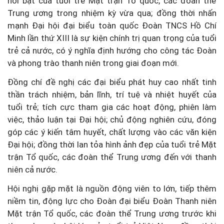
nổi bật của tuổi trẻ Mặt trận Tổ quốc, các đoàn thể
Trung ương trong nhiệm kỳ vừa qua; đồng thời nhấn
mạnh Đại hội đại biểu toàn quốc Đoàn TNCS Hồ Chí
Minh lần thứ XIII là sự kiện chính trị quan trọng của tuổi
trẻ cả nước, có ý nghĩa định hướng cho công tác Đoàn
và phong trào thanh niên trong giai đoạn mới.
Đồng chí đề nghị các đại biểu phát huy cao nhất tinh
thần trách nhiệm, bản lĩnh, trí tuệ và nhiệt huyết của
tuổi trẻ; tích cực tham gia các hoạt động, phiên làm
việc, thảo luận tại Đại hội; chủ động nghiên cứu, đóng
góp các ý kiến tâm huyết, chất lượng vào các văn kiện
Đại hội; đồng thời lan tỏa hình ảnh đẹp của tuổi trẻ Mặt
trận Tổ quốc, các đoàn thể Trung ương đến với thanh
niên cả nước.
Hội nghị gặp mặt là nguồn động viên to lớn, tiếp thêm
niềm tin, động lực cho Đoàn đại biểu Đoàn Thanh niên
Mặt trận Tổ quốc, các đoàn thể Trung ương trước khi