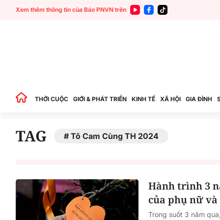
Xem thêm thông tin của Báo PNVN trên
THỜI CUỘC
GIỚI & PHÁT TRIỂN
KINH TẾ
XÃ HỘI
GIA ĐÌNH
TAG
Tô Cam Cùng TH 2024
Hành trình 3 
của phụ nữ và 
Trong suốt 3 năm qua