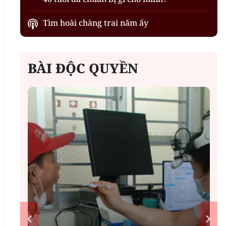
Tìm hoài chàng trai năm ấy
BÀI ĐỘC QUYỀN