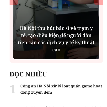
Hà Nội thu hút bác sĩ về trạm y
ụ
tế, tạo điều kiện để người dân
tiếp cận các dịch vụ y tế kỹ thuật
cao
ĐỌC NHIỀU
Công an Hà Nội xử lý loạt quán game hoạt
động xuyên đêm