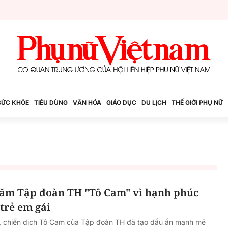
SỨC KHỎE
TIÊU DÙNG
VĂN HÓA
GIÁO DỤC
DU LỊCH
THẾ GIỚI PHỤ NỮ
năm Tập đoàn TH "Tô Cam" vì hạnh phúc
trẻ em gái
, chiến dịch Tô Cam của Tập đoàn TH đã tạo dấu ấn mạnh mẽ