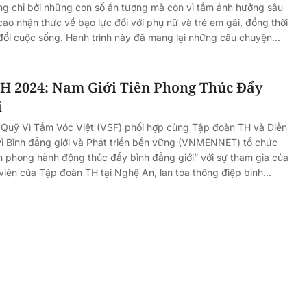
ng chỉ bởi những con số ấn tượng mà còn vì tầm ảnh hưởng sâu
ao nhận thức về bạo lực đối với phụ nữ và trẻ em gái, đồng thời
đổi cuộc sống. Hành trình này đã mang lại những câu chuyện...
H 2024: Nam Giới Tiên Phong Thúc Đẩy
i
 Quỹ Vì Tầm Vóc Việt (VSF) phối hợp cùng Tập đoàn TH và Diễn
vì Bình đẳng giới và Phát triển bền vững (VNMENNET) tổ chức
n phong hành động thúc đẩy bình đẳng giới” với sự tham gia của
iên của Tập đoàn TH tại Nghệ An, lan tỏa thông điệp bình...