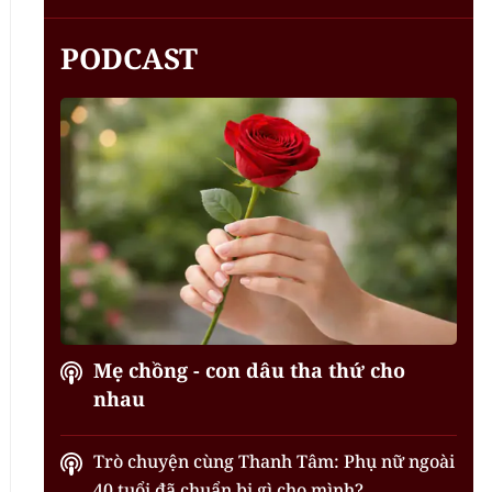
PODCAST
Mẹ chồng - con dâu tha thứ cho
nhau
Trò chuyện cùng Thanh Tâm: Phụ nữ ngoài
40 tuổi đã chuẩn bị gì cho mình?