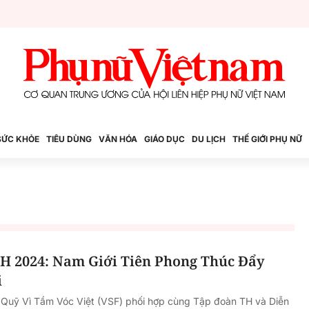
SỨC KHỎE
TIÊU DÙNG
VĂN HÓA
GIÁO DỤC
DU LỊCH
THẾ GIỚI PHỤ NỮ
H 2024: Nam Giới Tiên Phong Thúc Đẩy
i
 Quỹ Vì Tầm Vóc Việt (VSF) phối hợp cùng Tập đoàn TH và Diễn