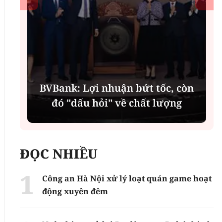
í
BVBank: Lợi nhuận bứt tốc, còn
đó "dấu hỏi" về chất lượng
ĐỌC NHIỀU
Công an Hà Nội xử lý loạt quán game hoạt
động xuyên đêm