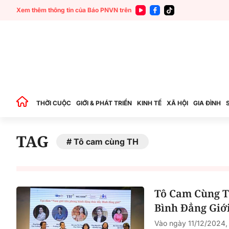
Xem thêm thông tin của Báo PNVN trên
THỜI CUỘC
GIỚI & PHÁT TRIỂN
KINH TẾ
XÃ HỘI
GIA ĐÌNH
TAG
Tô cam cùng TH
Tô Cam Cùng T
Bình Đẳng Giớ
Vào ngày 11/12/2024,