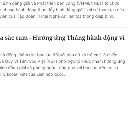
vì Bình đẳng giới và Phát triển bền vững (VNMENNET) tổ chức
n phong hành động thúc đẩy bình đẳng giới” với sự tham gia của
iên của Tập đoàn TH tại Nghệ An, lan tỏa thông điệp bình...
a sắc cam - Hưởng ứng Tháng hành động vì
h động chấm dứt bạo lực đối với phụ nữ và trẻ em” là chiến
và Quỹ Vì Tầm Vóc Việt (VSF) phối hợp tổ chức nhằm hưởng ứng
ình đẳng giới và phòng ngừa, ứng phó với bạo lực trên cơ sở
NiTE (Đoàn kết) của Liên hợp quốc.