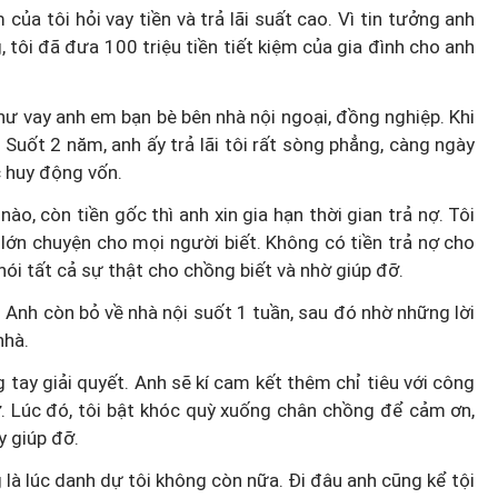
ủa tôi hỏi vay tiền và trả lãi suất cao. Vì tin tưởng anh
 tôi đã đưa 100 triệu tiền tiết kiệm của gia đình cho anh
hư vay anh em bạn bè bên nhà nội ngoại, đồng nghiệp. Khi
o. Suốt 2 năm, anh ấy trả lãi tôi rất sòng phẳng, càng ngày
c huy động vốn.
o, còn tiền gốc thì anh xin gia hạn thời gian trả nợ. Tôi
ớn chuyện cho mọi người biết. Không có tiền trả nợ cho
nói tất cả sự thật cho chồng biết và nhờ giúp đỡ.
. Anh còn bỏ về nhà nội suốt 1 tuần, sau đó nhờ những lời
nhà.
 tay giải quyết. Anh sẽ kí cam kết thêm chỉ tiêu với công
vợ. Lúc đó, tôi bật khóc quỳ xuống chân chồng để cảm ơn,
y giúp đỡ.
 là lúc danh dự tôi không còn nữa. Đi đâu anh cũng kể tội