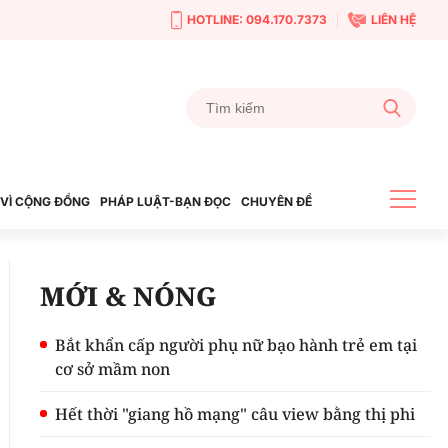
HOTLINE: 094.170.7373
LIÊN HỆ
VÌ CỘNG ĐỒNG
PHÁP LUẬT-BẠN ĐỌC
CHUYÊN ĐỀ
MỚI & NÓNG
Bắt khẩn cấp người phụ nữ bạo hành trẻ em tại
cơ sở mầm non
Hết thời "giang hồ mạng" câu view bằng thị phi