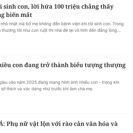
i sinh con, lời hứa 100 triệu chẳng thấy
ng biến mất
ã nhỏ nhặt mà bố mẹ không đến bệnh viện khi tôi sinh con. Trong
 thương tôi như con ruột thì nhà đẻ lại vô tình đến đắng lòng…
hiều con đang trở thành biểu tượng thượng
u giàu vào năm 2025 đang mang hình ảnh nhiều con - trong khi
, sở thích và vóc dáng như trước khi làm cha mẹ.
Á: Phụ nữ vật lộn với rào cản văn hóa và