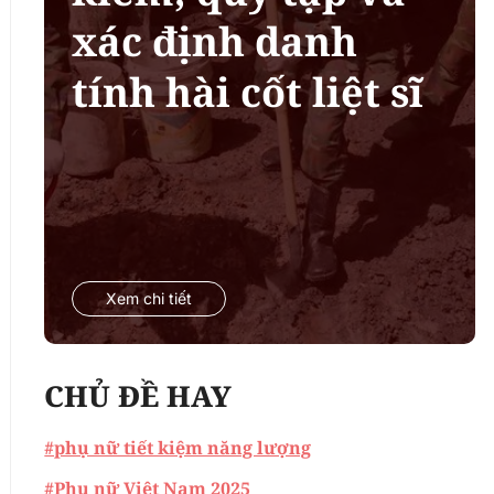
xác định danh
tính hài cốt liệt sĩ
Xem chi tiết
CHỦ ĐỀ HAY
#phụ nữ tiết kiệm năng lượng
#Phụ nữ Việt Nam 2025