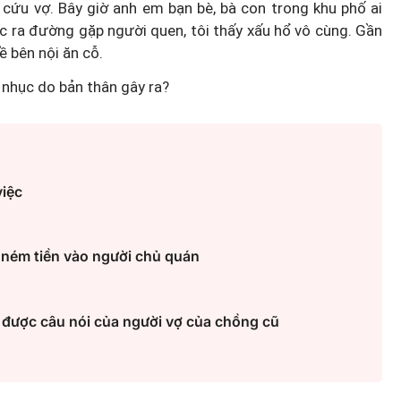
y cứu vợ. Bây giờ anh em bạn bè, bà con trong khu phố ai
ớc ra đường gặp người quen, tôi thấy xấu hổ vô cùng. Gần
ề bên nội ăn cỗ.
i nhục do bản thân gây ra?
việc
i ném tiền vào người chủ quán
e được câu nói của người vợ của chồng cũ