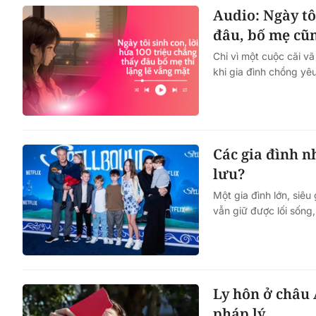
Audio: Ngày tô
đâu, bố mẹ cũ
Chỉ vì một cuộc cãi v
khi gia đình chồng yêu
Các gia đình n
lưu?
Một gia đình lớn, siê
vẫn giữ được lối sống
Ly hôn ở châu 
pháp lý