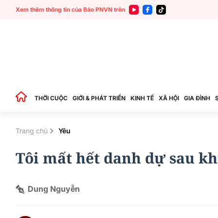
Xem thêm thông tin của Báo PNVN trên
THỜI CUỘC
GIỚI & PHÁT TRIỂN
KINH TẾ
XÃ HỘI
GIA ĐÌNH
Trang chủ
Yêu
Tôi mất hết danh dự sau kh
Dung Nguyễn