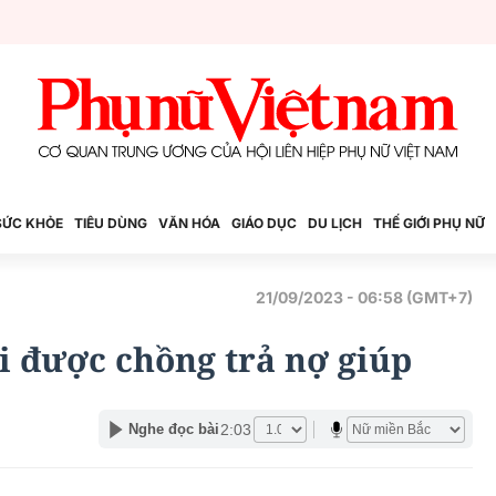
SỨC KHỎE
TIÊU DÙNG
VĂN HÓA
GIÁO DỤC
DU LỊCH
THẾ GIỚI PHỤ NỮ
21/09/2023 - 06:58 (GMT+7)
i được chồng trả nợ giúp
2:03
Nghe đọc bài