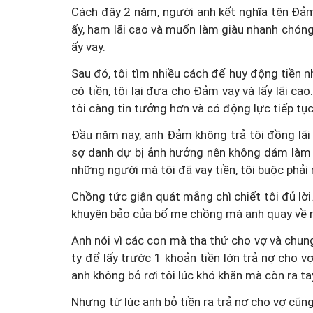
Cách đây 2 năm, người anh kết nghĩa tên Đảm c
ấy, ham lãi cao và muốn làm giàu nhanh chóng,
ấy vay.
Sau đó, tôi tìm nhiều cách để huy động tiền n
có tiền, tôi lại đưa cho Đảm vay và lấy lãi ca
tôi càng tin tưởng hơn và có động lực tiếp tụ
Đầu năm nay, anh Đảm không trả tôi đồng lãi nà
sợ danh dự bị ảnh hưởng nên không dám làm l
những người mà tôi đã vay tiền, tôi buộc phải 
Chồng tức giận quát mắng chì chiết tôi đủ lời
khuyên bảo của bố mẹ chồng mà anh quay về 
Anh nói vì các con mà tha thứ cho vợ và chung
ty để lấy trước 1 khoản tiền lớn trả nợ cho 
anh không bỏ rơi tôi lúc khó khăn mà còn ra ta
Nhưng từ lúc anh bỏ tiền ra trả nợ cho vợ cũng