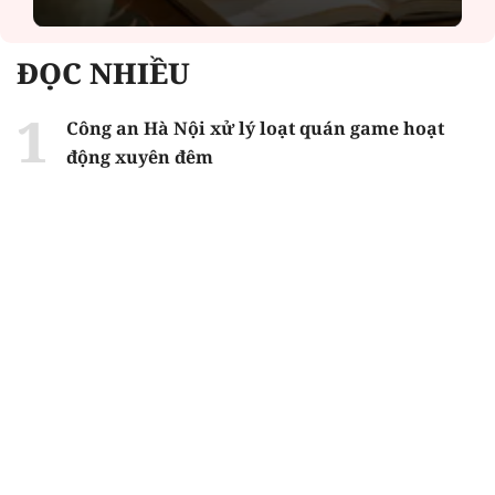
ĐỌC NHIỀU
Công an Hà Nội xử lý loạt quán game hoạt
động xuyên đêm
Ngân hàng trở lại "ngôi vương" phát hành
trái phiếu: Báo hiệu cuộc đua vốn mới
Về Lấp Vò khám phá điểm sáng mới của du
lịch cộng đồng
Từ 4/8, chính thức lọc ảo xét tuyển đại học
2026