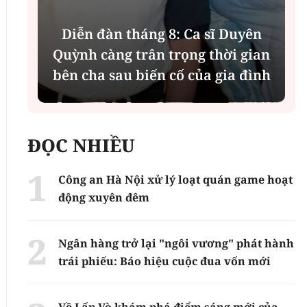
Diễn đàn tháng 8: Ca sĩ Duyên
t
Quỳnh càng trân trọng thời gian
bên cha sau biến cố của gia đình
ĐỌC NHIỀU
Công an Hà Nội xử lý loạt quán game hoạt
động xuyên đêm
Ngân hàng trở lại "ngôi vương" phát hành
trái phiếu: Báo hiệu cuộc đua vốn mới
Về Lấp Vò khám phá điểm sáng mới của