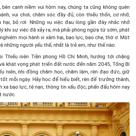
ẻ, bên cạnh niềm vui hôm nay, chúng ta cũng không quên
nh, vui chơi, chăm sóc đầy đủ; còn thiếu thốn, cơ nhỡ,
m hại, bỏ rơi. Những vụ việc đau lòng gần đây nhắc nhở
lý khi sự việc đã xảy ra, mà phải phòng ngừa từ sớm, phát
ý nghiêm mọi hành vi xâm hại, bạo lực, bao che, thờ ơ. Một
vệ những người yếu thế, nhất là trẻ em, như thế nào.
i Thiếu niên Tiền phong Hồ Chí Minh, hướng tới chặng
à khát vọng phát triển đất nước đến năm 2045, Tổng Bí
ếu niên, nhi đồng chăm học, chăm làm, rèn đạo đức, giữ
tốt mỗi ngày. Hãy học để hiểu biết, rèn để trưởng thành,
h xa bạo lực, tệ nạn, thông tin xấu độc; phấn đấu hôm nay
ất nước.