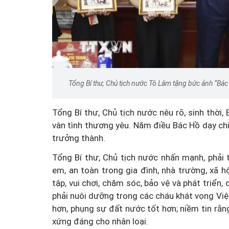
Một cuộc hôn nhân tan v
mảnh đất và bản án vì lẽ
bằng
Tổng Bí thư, Chủ tịch nước Tô Lâm tặng bức ảnh “Bác 
Tổng Bí thư, Chủ tịch nước nêu rõ, sinh thời,
vàn tình thương yêu. Năm điều Bác Hồ dạy chín
trưởng thành.
Tổng Bí thư, Chủ tịch nước nhấn mạnh, phải
em, an toàn trong gia đình, nhà trường, xã 
tập, vui chơi, chăm sóc, bảo vệ và phát triển,
phải nuôi dưỡng trong các cháu khát vọng Việt
hơn, phụng sự đất nước tốt hơn; niềm tin rằ
xứng đáng cho nhân loại.