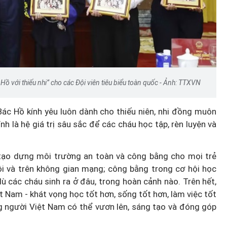
Hà Nội thu hút bác sĩ về trạm y
ỡ, 3
tế, tạo điều kiện để người dân
 công
tiếp cận các dịch vụ y tế kỹ thuậ
cao
Hồ với thiếu nhi” cho các Đội viên tiêu biểu toàn quốc - Ảnh: TTXVN
 Bác Hồ kính yêu luôn dành cho thiếu niên, nhi đồng muôn
h là hệ giá trị sâu sắc để các cháu học tập, rèn luyện và
 tạo dựng môi trường an toàn và công bằng cho mọi trẻ
hội và trên không gian mạng; công bằng trong cơ hội học
 dù các cháu sinh ra ở đâu, trong hoàn cảnh nào. Trên hết,
 Nam - khát vọng học tốt hơn, sống tốt hơn, làm việc tốt
ng người Việt Nam có thể vươn lên, sáng tạo và đóng góp