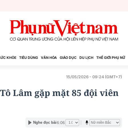
SỨC KHỎE
TIÊU DÙNG
VĂN HÓA
GIÁO DỤC
DU LỊCH
THẾ GIỚI PHỤ NỮ
15/05/2026 - 09:24 (GMT+7)
 Tô Lâm gặp mặt 85 đội viên
6:06
Nghe đọc bài