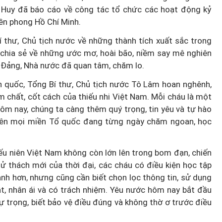
 Huy đã báo cáo về công tác tổ chức các hoạt động kỷ
ền phong Hồ Chí Minh.
í thư, Chủ tịch nước về những thành tích xuất sắc trong
u; chia sẻ về những ước mơ, hoài bão, niềm say mê nghiên
n Đảng, Nhà nước đã quan tâm, chăm lo.
n quốc, Tổng Bí thư, Chủ tịch nước Tô Lâm hoan nghênh,
 chất, cốt cách của thiếu nhi Việt Nam. Mỗi cháu là một
ôm nay, chúng ta càng thêm quý trọng, tin yêu và tự hào
g trên mọi miền Tổ quốc đang từng ngày chăm ngoan, học
hiếu niên Việt Nam không còn lớn lên trong bom đạn, chiến
 thách mới của thời đại, các cháu có điều kiện học tập
hanh hơn, nhưng cũng cần biết chọn lọc thông tin, sử dụng
ật, nhân ái và có trách nhiệm. Yêu nước hôm nay bắt đầu
ự trọng, biết bảo vệ điều đúng và không thờ ơ trước điều