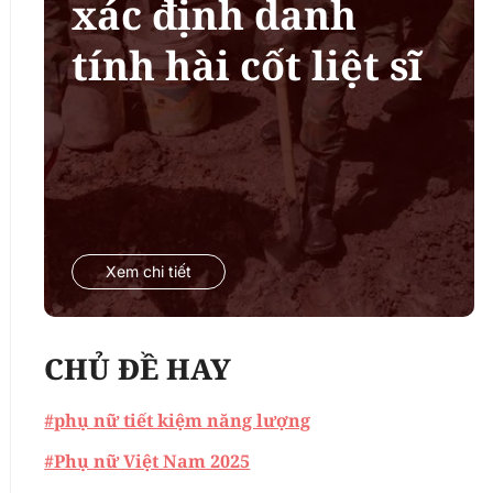
xác định danh
tính hài cốt liệt sĩ
Xem chi tiết
CHỦ ĐỀ HAY
#phụ nữ tiết kiệm năng lượng
#Phụ nữ Việt Nam 2025