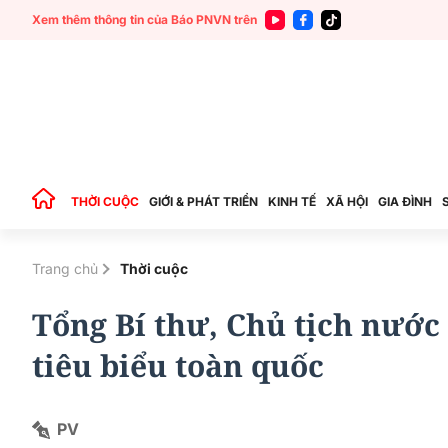
Xem thêm thông tin của Báo PNVN trên
THỜI CUỘC
GIỚI & PHÁT TRIỂN
KINH TẾ
XÃ HỘI
GIA ĐÌNH
Trang chủ
Thời cuộc
Tổng Bí thư, Chủ tịch nước
tiêu biểu toàn quốc
PV