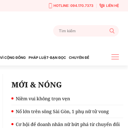
HOTLINE: 094.170.7373
LIÊN HỆ
VÌ CỘNG ĐỒNG
PHÁP LUẬT-BẠN ĐỌC
CHUYÊN ĐỀ
MỚI & NÓNG
Niềm vui không trọn vẹn
Nổ lớn trên sông Sài Gòn, 1 phụ nữ tử vong
Cơ hội để doanh nhân nữ bứt phá từ chuyển đổi