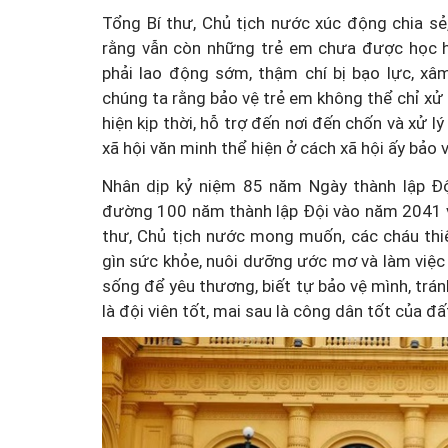
Tổng Bí thư, Chủ tịch nước xúc động chia s
rằng vẫn còn những trẻ em chưa được học hà
phải lao động sớm, thậm chí bị bạo lực, xâ
chúng ta rằng bảo vệ trẻ em không thể chỉ xử 
hiện kịp thời, hỗ trợ đến nơi đến chốn và xử l
xã hội văn minh thể hiện ở cách xã hội ấy bảo 
Nhân dịp kỷ niệm 85 năm Ngày thành lập Độ
đường 100 năm thành lập Đội vào năm 2041 v
thư, Chủ tịch nước mong muốn, các cháu thi
gìn sức khỏe, nuôi dưỡng ước mơ và làm việc 
sống để yêu thương, biết tự bảo vệ mình, trán
là đội viên tốt, mai sau là công dân tốt của đ