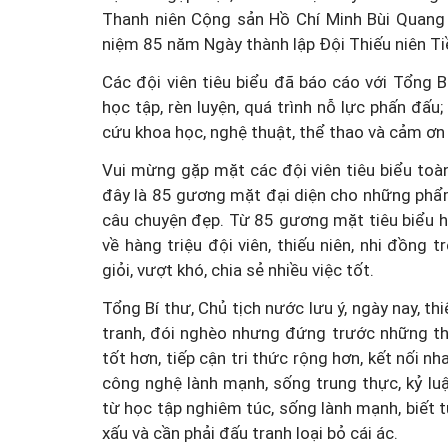
Thanh niên Cộng sản Hồ Chí Minh Bùi Quang
niệm 85 năm Ngày thành lập Đội Thiếu niên Ti
Các đội viên tiêu biểu đã báo cáo với Tổng B
học tập, rèn luyện, quá trình nỗ lực phấn đấ
cứu khoa học, nghệ thuật, thể thao và cảm ơ
Vui mừng gặp mặt các đội viên tiêu biểu toà
đây là 85 gương mặt đại diện cho những phẩm
câu chuyện đẹp. Từ 85 gương mặt tiêu biểu h
về hàng triệu đội viên, thiếu niên, nhi đồn
giỏi, vượt khó, chia sẻ nhiều việc tốt.
Tổng Bí thư, Chủ tịch nước lưu ý, ngày nay, t
tranh, đói nghèo nhưng đứng trước những thử
tốt hơn, tiếp cận tri thức rộng hơn, kết nối n
công nghệ lành mạnh, sống trung thực, kỷ lu
từ học tập nghiêm túc, sống lành mạnh, biết t
xấu và cần phải đấu tranh loại bỏ cái ác.