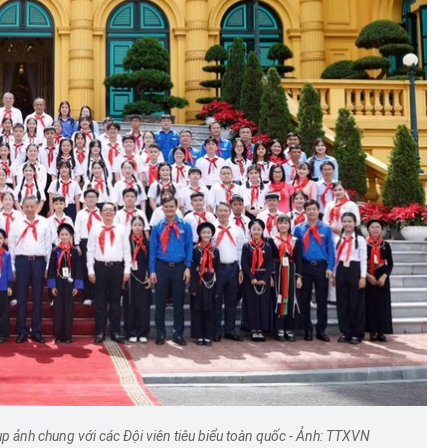
ụp ảnh chung với các Đội viên tiêu biểu toàn quốc - Ảnh: TTXVN