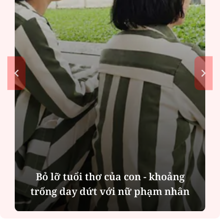
Mô hình "Mẹ và con gái": Kết nối
yêu thương giữa những thế hệ phụ
nữ