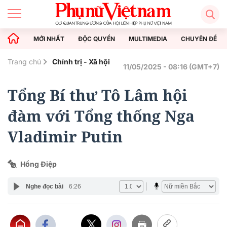
MỚI NHẤT
ĐỘC QUYỀN
MULTIMEDIA
CHUYÊN ĐỀ
Trang chủ
Chính trị - Xã hội
11/05/2025 - 08:16 (GMT+7)
Tổng Bí thư Tô Lâm hội
đàm với Tổng thống Nga
Vladimir Putin
Hồng Điệp
Nghe đọc bài
6:26