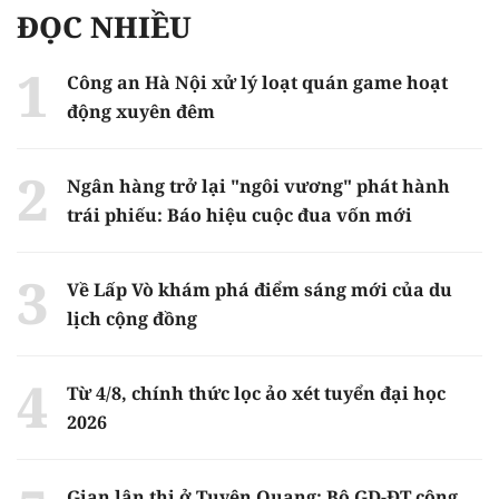
ĐỌC NHIỀU
Công an Hà Nội xử lý loạt quán game hoạt
động xuyên đêm
Ngân hàng trở lại "ngôi vương" phát hành
trái phiếu: Báo hiệu cuộc đua vốn mới
Về Lấp Vò khám phá điểm sáng mới của du
lịch cộng đồng
Từ 4/8, chính thức lọc ảo xét tuyển đại học
2026
Gian lận thi ở Tuyên Quang: Bộ GD-ĐT công