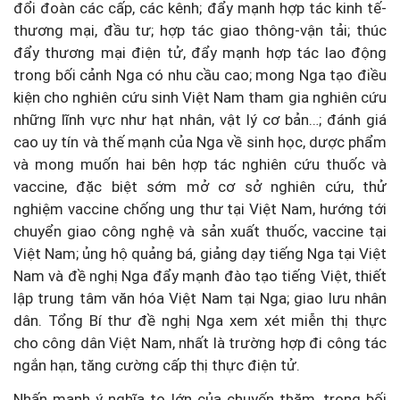
đổi đoàn các cấp, các kênh; đẩy mạnh hợp tác kinh tế-
thương mại, đầu tư; hợp tác giao thông-vận tải; thúc
đẩy thương mại điện tử, đẩy mạnh hợp tác lao động
trong bối cảnh Nga có nhu cầu cao; mong Nga tạo điều
kiện cho nghiên cứu sinh Việt Nam tham gia nghiên cứu
những lĩnh vực như hạt nhân, vật lý cơ bản…; đánh giá
cao uy tín và thế mạnh của Nga về sinh học, dược phẩm
và mong muốn hai bên hợp tác nghiên cứu thuốc và
vaccine, đặc biệt sớm mở cơ sở nghiên cứu, thử
nghiệm vaccine chống ung thư tại Việt Nam, hướng tới
chuyển giao công nghệ và sản xuất thuốc, vaccine tại
Việt Nam; ủng hộ quảng bá, giảng dạy tiếng Nga tại Việt
Nam và đề nghị Nga đẩy mạnh đào tạo tiếng Việt, thiết
lập trung tâm văn hóa Việt Nam tại Nga; giao lưu nhân
dân. Tổng Bí thư đề nghị Nga xem xét miễn thị thực
cho công dân Việt Nam, nhất là trường hợp đi công tác
ngắn hạn, tăng cường cấp thị thực điện tử.
Nhấn mạnh ý nghĩa to lớn của chuyến thăm, trong bối