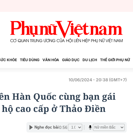
SỨC KHỎE
TIÊU DÙNG
VĂN HÓA
GIÁO DỤC
DU LỊCH
THẾ GIỚI PHỤ NỮ
10/06/2024 - 20:38 (GMT+7)
ên Hàn Quốc cùng bạn gái
n hộ cao cấp ở Thảo Điền
0:56
Nghe đọc bài