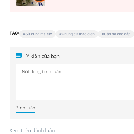
TAG:
Sử dụng ma túy
Chung cư thảo điền
Căn hộ cao cấp
Ý kiến của bạn
Mua nhà thuộc dự án đan
chấp, làm sao để hạn chế 
Bình luận
Xem thêm bình luận