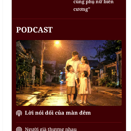
cùng phụ nữ biên
cương"
PODCAST
Lời nói dối của màn đêm
Người già thương nhau