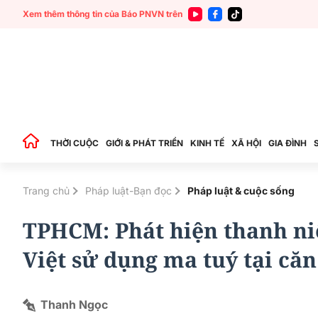
Xem thêm thông tin của Báo PNVN trên
THỜI CUỘC
GIỚI & PHÁT TRIỂN
KINH TẾ
XÃ HỘI
GIA ĐÌNH
Trang chủ
Pháp luật-Bạn đọc
Pháp luật & cuộc sống
TPHCM: Phát hiện thanh ni
Việt sử dụng ma tuý tại că
Thanh Ngọc