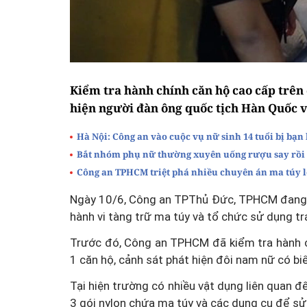
Kiểm tra hành chính căn hộ cao cấp trê
hiện người đàn ông quốc tịch Hàn Quốc v
Hà Nội: Công an vào cuộc vụ nữ sinh 14 tuổi bị bạn
Bắt nhóm phụ nữ thường xuyên uống rượu say rồi 
Công an TPHCM triệt phá nhiều chuyên án ma túy lớ
Ngày 10/6, Công an TPThủ Đức, TPHCM đang t
hành vi tàng trữ ma túy và tổ chức sử dụng tr
Trước đó, Công an TPHCM đã kiểm tra hành c
1 căn hộ, cảnh sát phát hiện đôi nam nữ có bi
Tại hiện trường có nhiều vật dụng liên quan đế
3 gói nylon chứa ma túy và các dụng cụ để sử