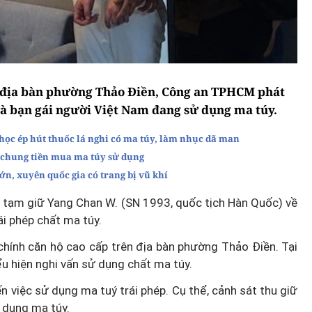
n địa bàn phường Thảo Điền, Công an TPHCM phát
à bạn gái người Việt Nam đang sử dụng ma túy.
 học ép hút thuốc lá nghi có ma túy, làm nhục dã man
chung tiền mua ma túy sử dụng
n, xuyên quốc gia có trang bị vũ khí
ạm giữ Yang Chan W. (SN 1993, quốc tịch Hàn Quốc) về
ái phép chất ma túy.
hính căn hộ cao cấp trên địa bàn phường Thảo Điền. Tại
ểu hiện nghi vấn sử dụng chất ma túy.
n việc sử dụng ma tuý trái phép. Cụ thể, cảnh sát thu giữ
 dụng ma túy.