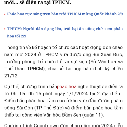
mới… sẽ diễn ra tại TPHCM.
Pháo hoa rực sáng trên bầu trời TPHCM mừng Quốc khánh 2/9
TPHCM: Người dân dựng lều, trải bạt ăn uống chờ xem pháo
hoa tối 2/9
Thông tin về kế hoạch tổ chức các hoạt động đón chào
năm mới 2024 ở TPHCM vừa được ông Bùi Xuân Đức,
Trưởng phòng Tổ chức Lễ và sự kiện (Sở Văn hóa và
Thể thao TPHCM), chia sẻ tại họp báo định kỳ chiều
21/12.
Cụ thể, chương trình bắn
pháo hoa
nghệ thuật sẽ diễn ra
từ 0h đến 0h 15 phút ngày 1/1/2024 tại 2 địa điểm.
Điểm bắn pháo hoa tầm cao ở khu vực đầu đường hâm
sông Sài Gòn (TP Thủ Đức) và điểm bắn pháo hoa tầm
thấp tại công viên Văn hóa Đầm Sen (quận 11).
Chương trình Countdown đón chào năm mới 2024 diễn