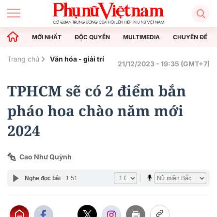
MỚI NHẤT
ĐỘC QUYỀN
MULTIMEDIA
CHUYÊN ĐỀ
Trang chủ
Văn hóa - giải trí
21/12/2023 - 19:35 (GMT+7)
TPHCM sẽ có 2 điểm bắn
pháo hoa chào năm mới
2024
Cao Như Quỳnh
Nghe đọc bài
1:51