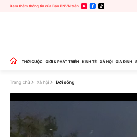
Xem thêm thông tin của Báo PNVN trên
THỜI CUỘC
GIỚI & PHÁT TRIỂN
KINH TẾ
XÃ HỘI
GIA ĐÌNH
Trang chủ
Xã hội
Đời sống