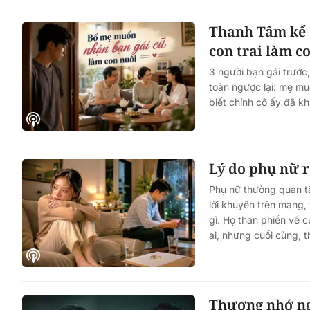
Thanh Tâm kể 
con trai làm c
3 người bạn gái trước
toàn ngược lại: mẹ muố
biết chính cô ấy đã kh
Lý do phụ nữ r
Phụ nữ thường quan t
lời khuyên trên mạng,
gì. Họ than phiền về c
ai, nhưng cuối cùng, t
Thương nhớ n