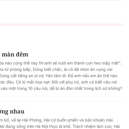
ủa màn đêm
a nào cũng thế này thì anh sẽ nuôi em thành con heo mập mất".
ra từ phòng bếp, Dũng biết chắc, là cô đã nhón ăn vụng vài
 Dũng cất tiếng an ủi vợ: Yên tâm đi. Đồ anh nấu em ăn thế nào
c đâu. Cô lừ mắt dọa nạt: Đối với phụ nữ, anh có biết câu nói
t vào một trong 10 câu nói, dễ bị ăn đòn nhất trong lịch sử không?
ơng nhau
ăm bố, về lại Hải Phòng, Hải cứ buồn phiền và băn khoăn mãi.
ải đang sống trên Hà Nội thực là khổ. Trách nhiệm làm con, Hải