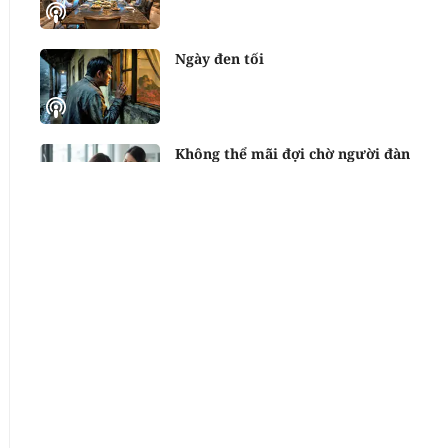
Ngày đen tối
Không thể mãi đợi chờ người đàn
ông hứa cưới mình
Thanh Tâm kể chuyện: Bố mẹ muốn
nhận bạn gái cũ của con trai làm
con nuôi