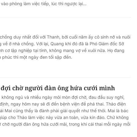
ào phòng làm việc tiếp, lúc thì ngược lại...
 chồng duy nhất đối với Thanh, bởi cuối năm ấy cô sinh nở và nuôi
g về ở nhà chồng. Với lại, Quang khi đó đã là Phó Giám đốc Sở
nh cơ lập nghiệp tại tỉnh, không mang vợ về xuôi nữa. Họ đang
h phúc thì một ngày đen tối sập đến.
 đợi chờ người đàn ông hứa cưới mình
 không ngủ và nhiều ngày mỏi mòn đợi chờ, đau đầu suy nghĩ,
định, ngay hôm nay sẽ đi đến bệnh viện để phá thai. Thảo điện
ái Mai cũng thấy là đành phải giải quyết như thế thôi. Mai là bác
 giúp cho Thảo làm việc này vừa an toàn, vừa kín đáo. Chứ không
ứ chờ người đàn ông hứa cưới mãi, trong khi cái thai mỗi ngày mỗi