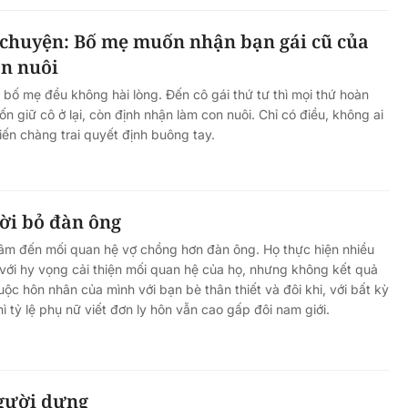
chuyện: Bố mẹ muốn nhận bạn gái cũ của
on nuôi
, bố mẹ đều không hài lòng. Đến cô gái thứ tư thì mọi thứ hoàn
n giữ cô ở lại, còn định nhận làm con nuôi. Chỉ có điều, không ai
iến chàng trai quyết định buông tay.
ời bỏ đàn ông
âm đến mối quan hệ vợ chồng hơn đàn ông. Họ thực hiện nhiều
 với hy vọng cải thiện mối quan hệ của họ, nhưng không kết quả
uộc hôn nhân của mình với bạn bè thân thiết và đôi khi, với bất kỳ
hì tỷ lệ phụ nữ viết đơn ly hôn vẫn cao gấp đôi nam giới.
gười dưng