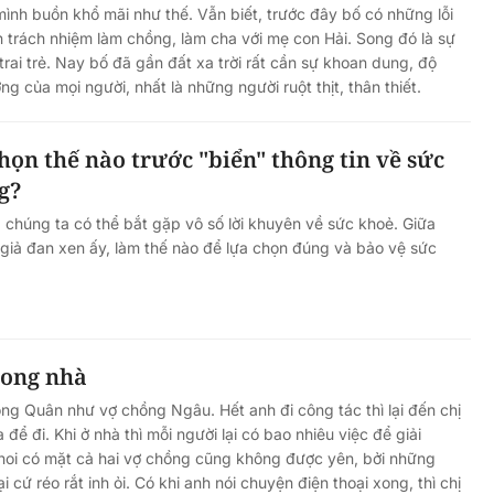
ình buồn khổ mãi như thế. Vẫn biết, trước đây bố có những lỗi
n trách nhiệm làm chồng, làm cha với mẹ con Hải. Song đó là sự
 trai trẻ. Nay bố đã gần đất xa trời rất cần sự khoan dung, độ
ng của mọi người, nhất là những người ruột thịt, thân thiết.
họn thế nào trước "biển" thông tin về sức
g?
, chúng ta có thể bắt gặp vô số lời khuyên về sức khoẻ. Giữa
- giả đan xen ấy, làm thế nào để lựa chọn đúng và bảo vệ sức
rong nhà
ồng Quân như vợ chồng Ngâu. Hết anh đi công tác thì lại đến chị
 để đi. Khi ở nhà thì mỗi người lại có bao nhiêu việc để giải
hoi có mặt cả hai vợ chồng cũng không được yên, bởi những
 cứ réo rắt inh ỏi. Có khi anh nói chuyện điện thoại xong, thì chị