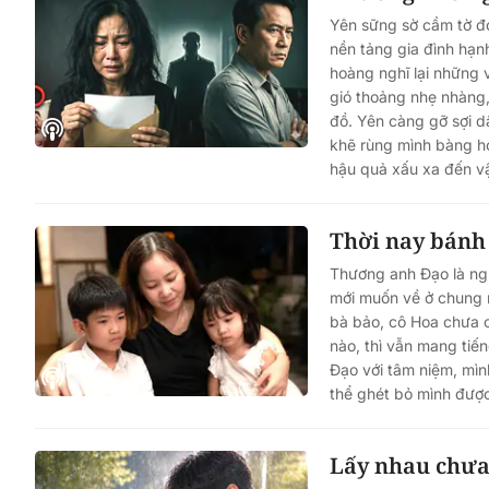
Yên sững sờ cầm tờ đơ
nền tảng gia đình hạ
hoàng nghĩ lại những 
gió thoảng nhẹ nhàng, 
đồ. Yên càng gỡ sợi dâ
khẽ rùng mình bàng ho
hậu quả xấu xa đến v
Thời nay bánh
Thương anh Đạo là ngư
mới muốn về ở chung 
bà bảo, cô Hoa chưa 
nào, thì vẫn mang tiế
Đạo với tâm niệm, mì
thể ghét bỏ mình đượ
Lấy nhau chưa 