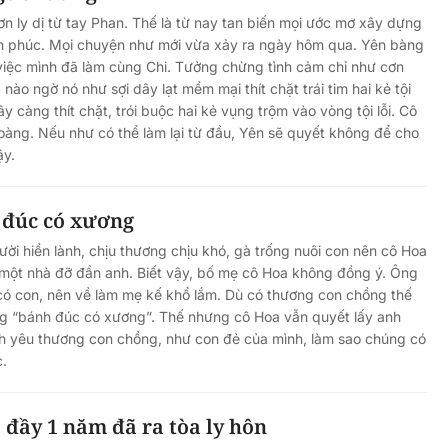
n ly dị từ tay Phan. Thế là từ nay tan biến mọi ước mơ xây dựng
nh phúc. Mọi chuyện như mới vừa xảy ra ngày hôm qua. Yên bàng
việc mình đã làm cùng Chi. Tưởng chừng tình cảm chỉ như cơn
nào ngờ nó như sợi dây lạt mềm mại thít chặt trái tim hai kẻ tội
y càng thít chặt, trói buộc hai kẻ vụng trộm vào vòng tội lỗi. Cô
àng. Nếu như có thể làm lại từ đầu, Yên sẽ quyết không để cho
ậy.
 đúc có xương
ời hiền lành, chịu thương chịu khó, gà trống nuôi con nên cô Hoa
một nhà đỡ đần anh. Biết vậy, bố mẹ cô Hoa không đồng ý. Ông
có con, nên về làm mẹ kế khổ lắm. Dù có thương con chồng thế
ng “bánh đúc có xương”. Thế nhưng cô Hoa vẫn quyết lấy anh
nh yêu thương con chồng, như con đẻ của mình, làm sao chúng có
c.
đầy 1 năm đã ra tòa ly hôn