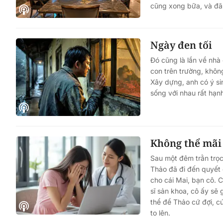
cũng xong bữa, và đã v
Ngày đen tối
Đó cũng là lần về nhà
con trên trường, khôn
Xây dựng, anh có ý si
sống với nhau rất hạn
Không thể mãi
Sau một đêm trằn trọc
Thảo đã đi đến quyết 
cho cái Mai, bạn cô. C
sĩ sản khoa, cô ấy sẽ
thể để Thảo cứ đợi, c
to lên.