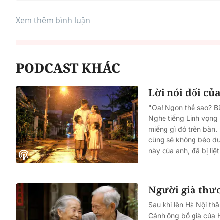
Xem thêm bình luận
PODCAST KHÁC
Lời nói dối c
"Oa! Ngon thế sao? Bữ
Nghe tiếng Linh vọng 
miếng gì đó trên bàn.
cũng sẽ không béo đượ
này của anh, đã bị liệ
Người già thư
Sau khi lên Hà Nội th
Cảnh ông bố già của H