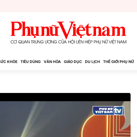
SỨC KHỎE
TIÊU DÙNG
VĂN HÓA
GIÁO DỤC
DU LỊCH
THẾ GIỚI PHỤ NỮ