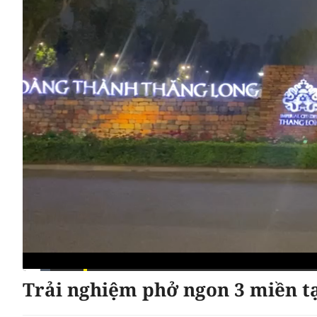
Trải nghiệm phở ngon 3 miền tạ
Current
0:07
/
Duration
3:15
Time