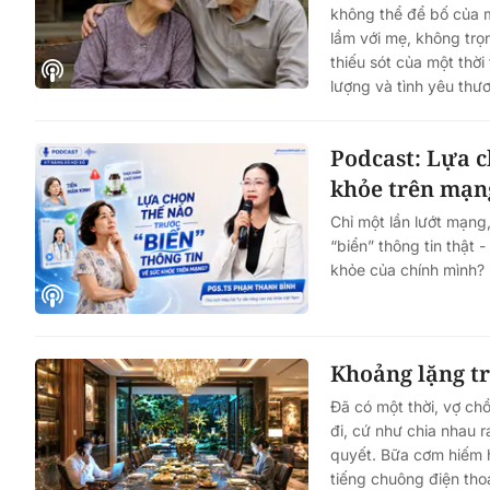
không thể để bố của m
lầm với mẹ, không trọ
thiếu sót của một thời
lượng và tình yêu thươ
Podcast: Lựa c
khỏe trên mạn
Chỉ một lần lướt mạng
“biển” thông tin thật 
khỏe của chính mình?
Khoảng lặng t
Đã có một thời, vợ ch
đi, cứ như chia nhau ra
quyết. Bữa cơm hiếm 
tiếng chuông điện thoại