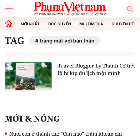
MỚI NHẤT
ĐỘC QUYỀN
MULTIMEDIA
CHUYÊN ĐỀ
TAG
trăng mật với bản thân
Travel Blogger Lý Thành Cơ tiết
lộ bí kíp du lịch một mình
MỚI & NÓNG
Nuôi con ở thành thị: "Cân não" trăm khoản chi