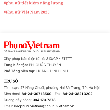
#phụ nữ tiết kiệm năng lượng
#Phụ nữ Việt Nam 2025
Giấy phép báo điện tử số: 313/GP - BTTTT
Tổng biên tập:
PHÍ QUỐC THUYÊN
Phó Tổng biên tập:
HOÀNG ĐINH LINH
TRỤ SỞ
Tòa soạn: 47 Hàng Chuối, phường Hai Bà Trưng, TP. Hà Nội
Điện thoại:
84-24-3971 3500
- Fax:
84-24-3821 3202
Đường dây nóng:
094.170.7373
Email:
baophunuvietnam@phunuvietnam.vn