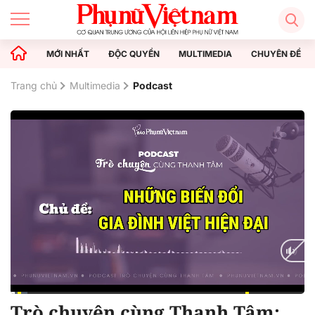
MỚI NHẤT
ĐỘC QUYỀN
MULTIMEDIA
CHUYÊN ĐỀ
Trang chủ
Multimedia
Podcast
Trò chuyện cùng Thanh Tâm:
Current
0:12
/
Duration
14:09