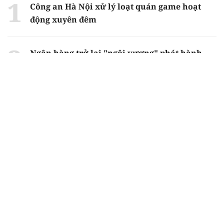
Công an Hà Nội xử lý loạt quán game hoạt
động xuyên đêm
Ngân hàng trở lại "ngôi vương" phát hành
trái phiếu: Báo hiệu cuộc đua vốn mới
Về Lấp Vò khám phá điểm sáng mới của du
lịch cộng đồng
Từ 4/8, chính thức lọc ảo xét tuyển đại học
2026
Gian lận thi ở Tuyên Quang: Bộ GD-ĐT công
bố phương án xử lý vào sáng 5/8