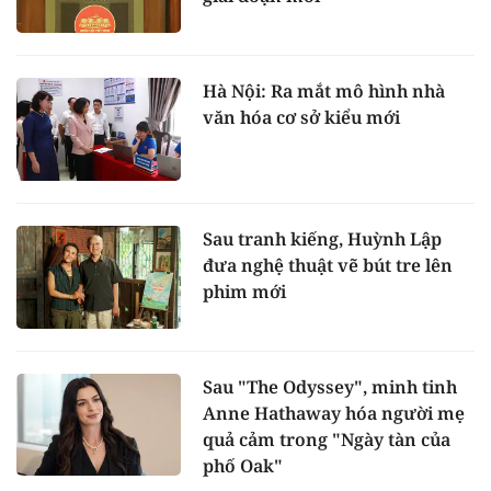
Hà Nội: Ra mắt mô hình nhà
văn hóa cơ sở kiểu mới
Sau tranh kiếng, Huỳnh Lập
đưa nghệ thuật vẽ bút tre lên
phim mới
Sau "The Odyssey", minh tinh
Anne Hathaway hóa người mẹ
quả cảm trong "Ngày tàn của
phố Oak"