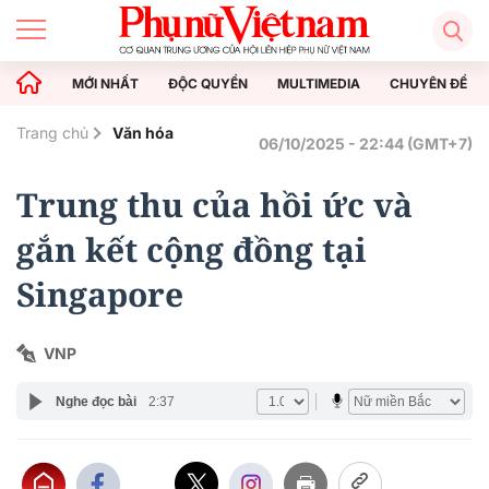
MỚI NHẤT
ĐỘC QUYỀN
MULTIMEDIA
CHUYÊN ĐỀ
Trang chủ
Văn hóa
06/10/2025 - 22:44 (GMT+7)
Trung thu của hồi ức và
gắn kết cộng đồng tại
Singapore
VNP
Nghe đọc bài
2:37