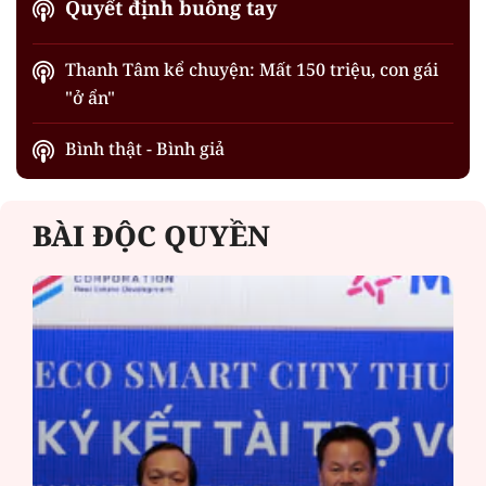
Quyết định buông tay
Thanh Tâm kể chuyện: Mất 150 triệu, con gái
"ở ẩn"
Bình thật - Bình giả
BÀI ĐỘC QUYỀN