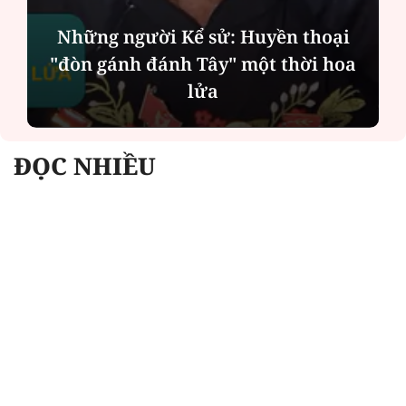
ại
oa
Chính quyền địa phương 2 cấp: Dịch
vụ công ngày càng gần dân
ĐỌC NHIỀU
Công an Hà Nội xử lý loạt quán game hoạt
động xuyên đêm
Ngân hàng trở lại "ngôi vương" phát hành
trái phiếu: Báo hiệu cuộc đua vốn mới
Về Lấp Vò khám phá điểm sáng mới của du
lịch cộng đồng