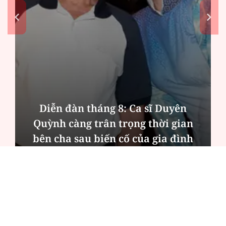
Diễn đàn tháng 8: Ca sĩ Duyên
Quỳnh càng trân trọng thời gian
bên cha sau biến cố của gia đình
ĐỌC NHIỀU
Công an Hà Nội xử lý loạt quán game hoạt
động xuyên đêm