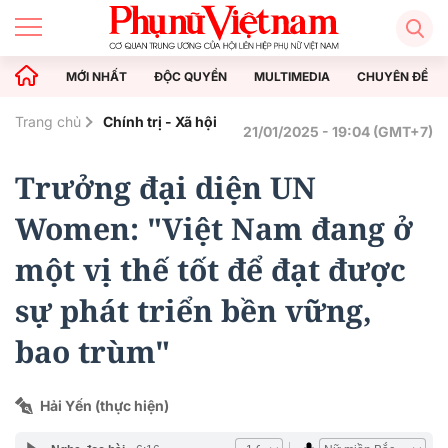
MỚI NHẤT
ĐỘC QUYỀN
MULTIMEDIA
CHUYÊN ĐỀ
Trang chủ
Chính trị - Xã hội
21/01/2025 - 19:04 (GMT+7)
Trưởng đại diện UN
Women: "Việt Nam đang ở
một vị thế tốt để đạt được
sự phát triển bền vững,
bao trùm"
Hải Yến (thực hiện)