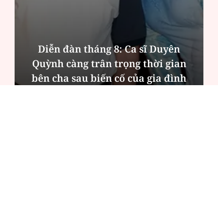
Diễn đàn tháng 8: Ca sĩ Duyên
Quỳnh càng trân trọng thời gian
bên cha sau biến cố của gia đình
ĐỌC NHIỀU
Công an Hà Nội xử lý loạt quán game hoạt
động xuyên đêm
Ngân hàng trở lại "ngôi vương" phát hành
trái phiếu: Báo hiệu cuộc đua vốn mới