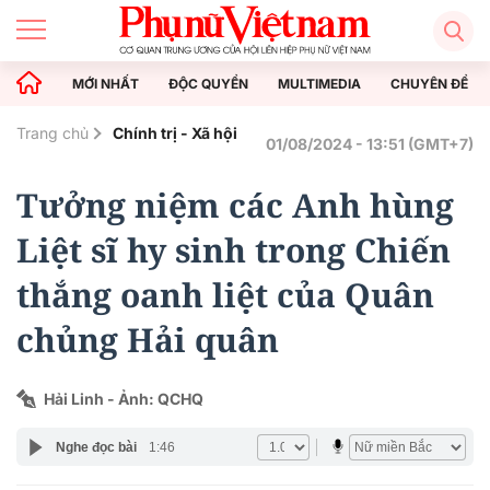
MỚI NHẤT
ĐỘC QUYỀN
MULTIMEDIA
CHUYÊN ĐỀ
Trang chủ
Chính trị - Xã hội
01/08/2024 - 13:51 (GMT+7)
Tưởng niệm các Anh hùng
Liệt sĩ hy sinh trong Chiến
thắng oanh liệt của Quân
chủng Hải quân
Hải Linh - Ảnh: QCHQ
Nghe đọc bài
1:46