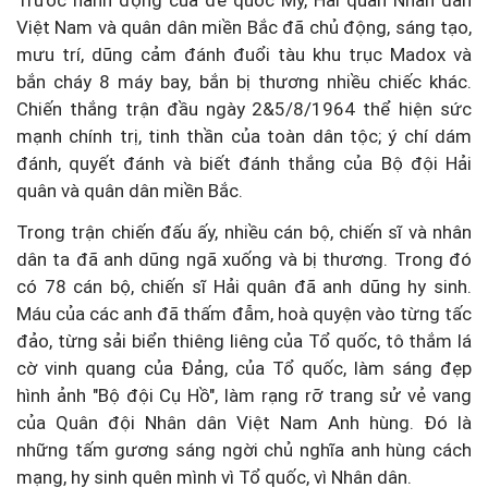
Trước hành động của đế quốc Mỹ, Hải quân Nhân dân
Việt Nam và quân dân miền Bắc đã chủ động, sáng tạo,
mưu trí, dũng cảm đánh đuổi tàu khu trục Madox và
bắn cháy 8 máy bay, bắn bị thương nhiều chiếc khác.
Chiến thắng trận đầu ngày 2&5/8/1964 thể hiện sức
mạnh chính trị, tinh thần của toàn dân tộc; ý chí dám
đánh, quyết đánh và biết đánh thắng của Bộ đội Hải
quân và quân dân miền Bắc.
Trong trận chiến đấu ấy, nhiều cán bộ, chiến sĩ và nhân
dân ta đã anh dũng ngã xuống và bị thương. Trong đó
có 78 cán bộ, chiến sĩ Hải quân đã anh dũng hy sinh.
Máu của các anh đã thấm đẫm, hoà quyện vào từng tấc
đảo, từng sải biển thiêng liêng của Tổ quốc, tô thắm lá
cờ vinh quang của Đảng, của Tổ quốc, làm sáng đẹp
hình ảnh "Bộ đội Cụ Hồ", làm rạng rỡ trang sử vẻ vang
của Quân đội Nhân dân Việt Nam Anh hùng. Đó là
những tấm gương sáng ngời chủ nghĩa anh hùng cách
mạng, hy sinh quên mình vì Tổ quốc, vì Nhân dân.