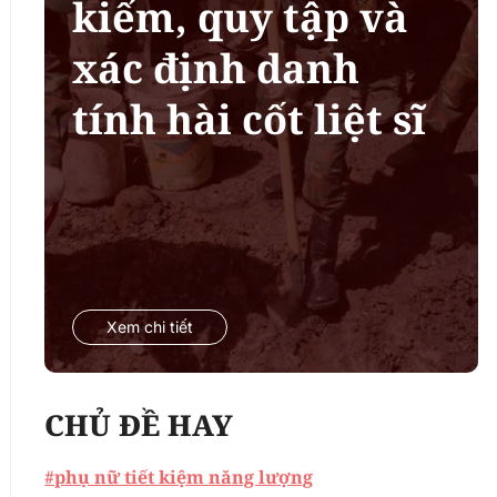
kiếm, quy tập và
xác định danh
tính hài cốt liệt sĩ
Xem chi tiết
CHỦ ĐỀ HAY
#phụ nữ tiết kiệm năng lượng