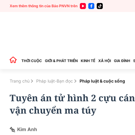
Xem thêm thông tin của Báo PNVN trên
THỜI CUỘC
GIỚI & PHÁT TRIỂN
KINH TẾ
XÃ HỘI
GIA ĐÌNH
Trang chủ
Pháp luật-Bạn đọc
Pháp luật & cuộc sống
Tuyên án tử hình 2 cựu cán
vận chuyển ma túy
Kim Anh