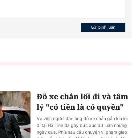
Gửi bình luận
Đỗ xe chắn lối đi và tâm
lý "có tiền là có quyền"
Vụ việc người đàn ông đỗ xe chắn gần kín lối
đi tại Hà Tĩnh đã gây bức xúc dư luận những
ngày qua. Phía sau câu chuyện vi phạm giao