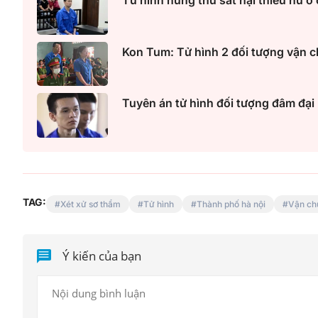
Tử hình hung thủ sát hại thiếu nữ ở
Kon Tum: Tử hình 2 đối tượng vận c
Tuyên án tử hình đối tượng đâm đại
TAG:
Xét xử sơ thẩm
Tử hình
Thành phố hà nội
Vận ch
Ý kiến của bạn