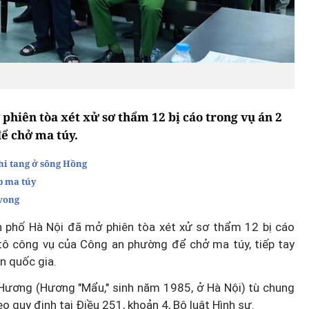
phiên tòa xét xử sơ thẩm 12 bị cáo trong vụ án 2
để chở ma túy.
hi tang ở sông Hồng
p ma túy
 vong
h phố Hà Nội đã mở phiên tòa xét xử sơ thẩm 12 bị cáo
tô công vụ của Công an phường để chở ma túy, tiếp tay
n quốc gia.
 Hương (Hương "Mẩu," sinh năm 1985, ở Hà Nội) tù chung
eo quy định tại Điều 251, khoản 4, Bộ luật Hình sự.