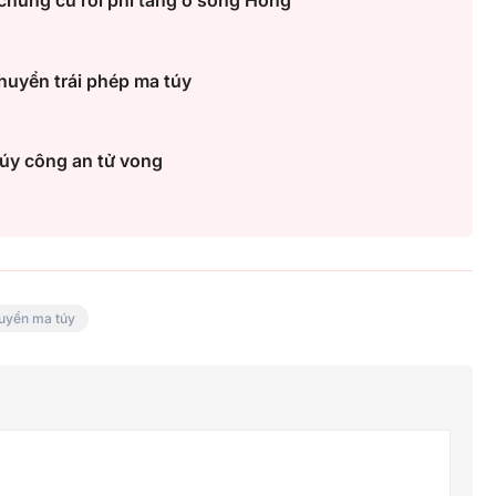
 chung cư rồi phi tang ở sông Hồng
huyển trái phép ma túy
 úy công an tử vong
uyển ma túy