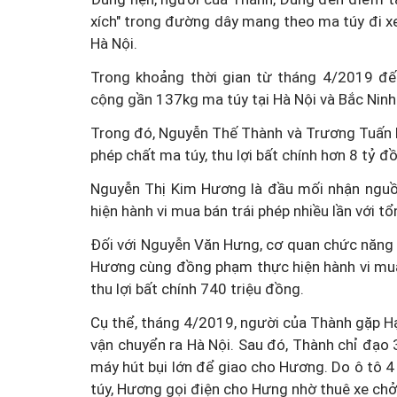
xích" trong đường dây mang theo ma túy đi x
Hà Nội.
Trong khoảng thời gian từ tháng 4/2019 đế
cộng gần 137kg ma túy tại Hà Nội và Bắc Ninh
Trong đó, Nguyễn Thế Thành và Trương Tuấn D
phép chất ma túy, thu lợi bất chính hơn 8 tỷ đ
Nguyễn Thị Kim Hương là đầu mối nhận nguồn 
hiện hành vi mua bán trái phép nhiều lần với tổ
Đối với Nguyễn Văn Hưng, cơ quan chức năng 
Hương cùng đồng phạm thực hiện hành vi mua
thu lợi bất chính 740 triệu đồng.
Cụ thể, tháng 4/2019, người của Thành gặp Hạ
vận chuyển ra Hà Nội. Sau đó, Thành chỉ đạo 
máy hút bụi lớn để giao cho Hương. Do ô tô 
túy, Hương gọi điện cho Hưng nhờ thuê xe chở