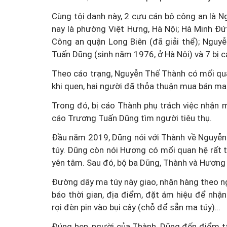
Cùng tội danh này, 2 cựu cán bộ công an là
nay là phường Việt Hưng, Hà Nội; Hà Minh Đứ
Công an quận Long Biên (đã giải thể); Nguy
Tuấn Dũng (sinh năm 1976, ở Hà Nội) và 7 bị c
Theo cáo trạng, Nguyễn Thế Thành có mối qua
khi quen, hai người đã thỏa thuận mua bán ma 
Trong đó, bị cáo Thành phụ trách việc nhận 
cáo Trương Tuấn Dũng tìm người tiêu thụ.
Đầu năm 2019, Dũng nói với Thành về Nguyễn
túy. Dũng còn nói Hương có mối quan hệ rất t
yên tâm. Sau đó, bộ ba Dũng, Thành và Hương
Đường dây ma túy này giao, nhận hàng theo ng
báo thời gian, địa điểm, đặt ám hiệu để nhận
rọi đèn pin vào bụi cây (chỗ để sẵn ma túy)…
Đúng hẹn, người của Thành, Dũng đến điểm tậ