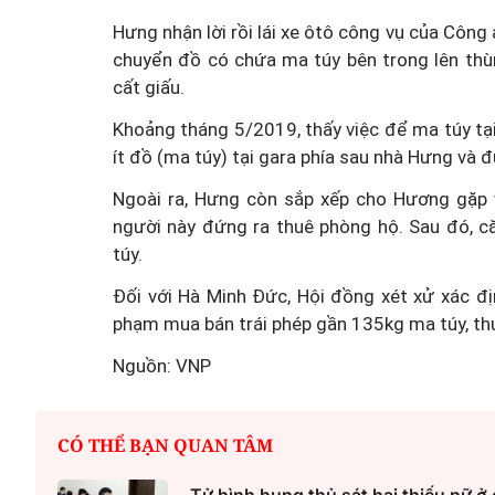
Hưng nhận lời rồi lái xe ôtô công vụ của C
chuyển đồ có chứa ma túy bên trong lên thù
cất giấu.
Khoảng tháng 5/2019, thấy việc để ma túy tạ
Công an Hà Nội xử lý loạ
ít đồ (ma túy) tại gara phía sau nhà Hưng và
game hoạt động xuyên
Ngoài ra, Hưng còn sắp xếp cho Hương gặp
người này đứng ra thuê phòng hộ. Sau đó, 
túy.
Đối với Hà Minh Đức, Hội đồng xét xử xác đ
phạm mua bán trái phép gần 135kg ma túy, thu
Nguồn: VNP
CÓ THỂ BẠN QUAN TÂM