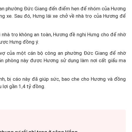
ông an phường Đức Giang đến điểm hẹn để nhóm của Hương
ng xe. Sau đó, Hưng lái xe chở về nhà trọ của Hương để
Diễn đàn tháng 8: Ca sĩ Duyên
i nhà trọ không an toàn, Hương đề nghị Hưng cho để nhờ
t quán
Quỳnh càng trân trọng thời gia
 được Hưng đồng ý.
 đêm
bên cha sau biến cố của gia đìn
 vợ của một cán bộ công an phường Đức Giang để nhờ
căn phòng này được Hương sử dụng làm nơi cất giấu ma
ịnh, bị cáo này đã giúp sức, bao che cho Hương và đồng
 lợi gần 1,4 tỷ đồng.