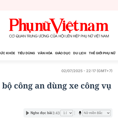
SỨC KHỎE
TIÊU DÙNG
VĂN HÓA
GIÁO DỤC
DU LỊCH
THẾ GIỚI PHỤ NỮ
02/07/2025 - 22:17 (GMT+7)
 bộ công an dùng xe công vụ
3:43
Nghe đọc bài