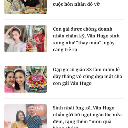
cuộc hôn nhân đổ vỡ
Con gái được chồng doanh
nhân chăm kỹ, Vân Hugo sinh
xong như "thay máu", ngày
càng trẻ ra
Gặp gỡ cô giáo 8X làm mâm lễ
đầy tháng vô cùng đẹp mắt cho
con gái Vân Hugo
Sinh nhật ông xã, Vân Hugo
nhắn gửi lời ngọt ngào lúc nửa
đêm, tặng thêm “món quà