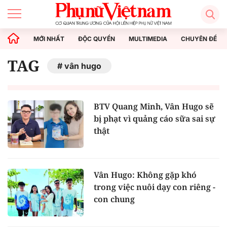
MỚI NHẤT
ĐỘC QUYỀN
MULTIMEDIA
CHUYÊN ĐỀ
TAG
vân hugo
BTV Quang Minh, Vân Hugo sẽ
bị phạt vì quảng cáo sữa sai sự
thật
Vân Hugo: Không gặp khó
trong việc nuôi dạy con riêng -
con chung