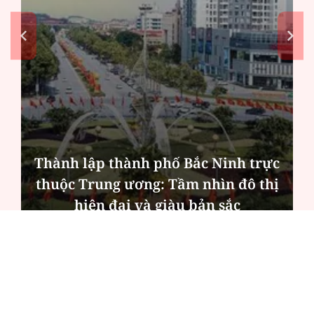
"Ăn cơm nhà, lo chuyện thiên hạ":
Cần khung thù lao thống nhất toàn
quốc
ĐỌC NHIỀU
Công an Hà Nội xử lý loạt quán game hoạt