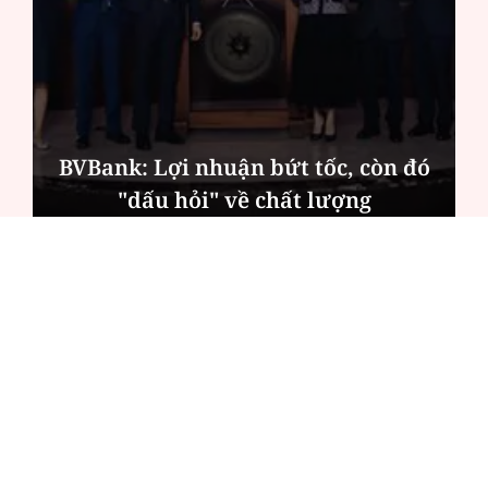
BVBank: Lợi nhuận bứt tốc, còn đó
"dấu hỏi" về chất lượng
ĐỌC NHIỀU
Công an Hà Nội xử lý loạt quán game hoạt
động xuyên đêm
Ngân hàng trở lại "ngôi vương" phát hành
trái phiếu: Báo hiệu cuộc đua vốn mới