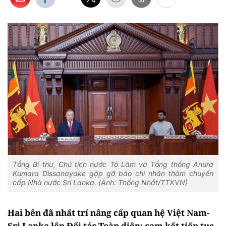
Tổng Bí thư, Chủ tịch nước Tô Lâm và Tổng thống Anura
Kumara Dissanayake gặp gỡ báo chí nhân thăm chuyến
cấp Nhà nước Sri Lanka. (Ảnh: Thống Nhất/TTXVN)
Hai bên đã nhất trí nâng cấp quan hệ Việt Nam-
Sri Lanka lên Đối tác Toàn diện; cam kết tiếp tục