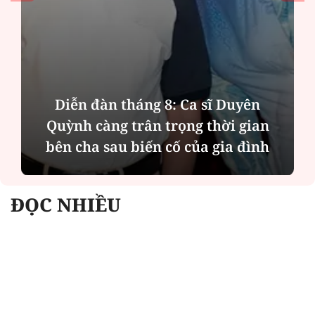
Diễn đàn tháng 8: Ca sĩ Duyên
Quỳnh càng trân trọng thời gian
bên cha sau biến cố của gia đình
ĐỌC NHIỀU
Công an Hà Nội xử lý loạt quán game hoạt
động xuyên đêm
Ngân hàng trở lại "ngôi vương" phát hành