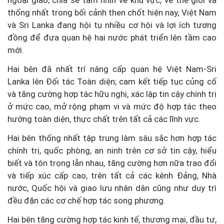
ngoại giao; chia sẻ tầm nhìn về khu vực, về thế giới và
thống nhất trong bối cảnh then chốt hiện nay, Việt Nam
và Sri Lanka đang hội tụ nhiều cơ hội và lợi ích tương
đồng để đưa quan hệ hai nước phát triển lên tầm cao
mới.
Hai bên đã nhất trí nâng cấp quan hệ Việt Nam-Sri
Lanka lên Đối tác Toàn diện; cam kết tiếp tục củng cố
và tăng cường hợp tác hữu nghị, xác lập tin cậy chính trị
ở mức cao, mở rộng phạm vi và mức độ hợp tác theo
hướng toàn diện, thực chất trên tất cả các lĩnh vực.
Hai bên thống nhất tập trung làm sâu sắc hơn hợp tác
chính trị, quốc phòng, an ninh trên cơ sở tin cậy, hiểu
biết và tôn trọng lẫn nhau, tăng cường hơn nữa trao đổi
và tiếp xúc cấp cao, trên tất cả các kênh Đảng, Nhà
nước, Quốc hội và giao lưu nhân dân cũng như duy trì
đều đặn các cơ chế hợp tác song phương.
Hai bên tăng cường hợp tác kinh tế, thương mại, đầu tư,