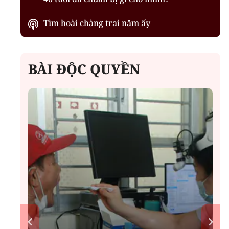
Tìm hoài chàng trai năm ấy
BÀI ĐỘC QUYỀN