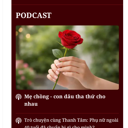
PODCAST
Mẹ chồng - con dâu tha thứ cho
nhau
Trò chuyện cùng Thanh Tâm: Phụ nữ ngoài
40 tuổi đã chuẩn bị gì cho mình?