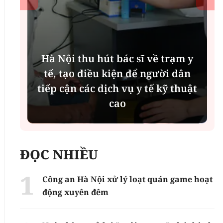
Hà Nội thu hút bác sĩ về trạm y
ụ
tế, tạo điều kiện để người dân
tiếp cận các dịch vụ y tế kỹ thuật
cao
ĐỌC NHIỀU
Công an Hà Nội xử lý loạt quán game hoạt
động xuyên đêm