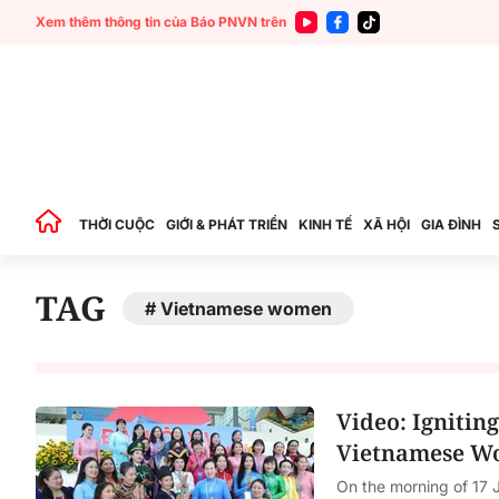
Xem thêm thông tin của Báo PNVN trên
THỜI CUỘC
GIỚI & PHÁT TRIỂN
KINH TẾ
XÃ HỘI
GIA ĐÌNH
TAG
Vietnamese women
Video: Ignitin
Vietnamese Wo
On the morning of 17 J