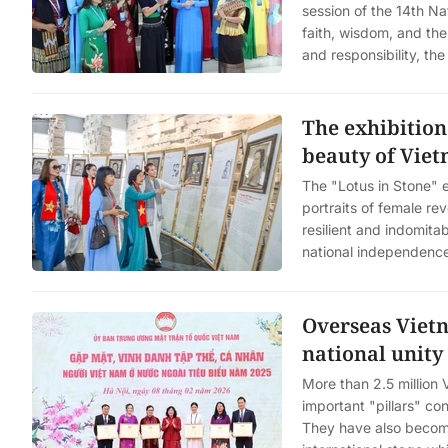
session of the 14th N
faith, wisdom, and the
and responsibility, t
The exhibition 
beauty of Vie
The "Lotus in Stone"
portraits of female re
resilient and indomit
national independenc
Overseas Viet
national unity
More than 2.5 million
important "pillars" con
They have also become