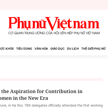
SỨC KHỎE
TIÊU DÙNG
VĂN HÓA
GIÁO DỤC
DU LỊCH
THẾ GIỚI PHỤ NỮ
g the Aspiration for Contribution in
men in the New Era
une, in Ha Noi, 789 delegates officially attended the first working