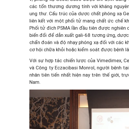
các tổn thương dương tính với kháng nguyên
ung thư. Cấu trúc của dược chất phóng xạ G
liên kết với một phối tử mang chất ức chế k
Phối tử đích PSMA lần đầu tiên được nghiên 
biến đổi để dẫn xuất gali-68 tương ứng, dược
Thành lập thành phố Bắc
chẩn đoán và độ nhạy phóng xạ đối với các khối
trực thuộc Trung ương:
cơ hội chữa khỏi hoặc kiểm soát được bệnh lâ
án đang thế
nhìn đô thị hiện đại và g
Với sự hợp tác chiến lược của Vimedimex,
 chế rủi ro?
sắc
và Công ty Eczacibasi Monrol, người bệnh t
nhân tiên tiến nhất hiện nay trên thế giới, tr
Nam.