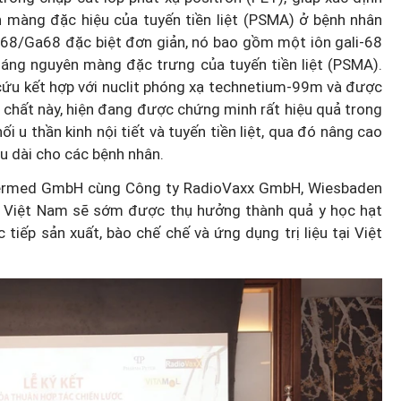
 màng đặc hiệu của tuyến tiền liệt (PSMA) ở bệnh nhân
e68/Ga68 đặc biệt đơn giản, nó bao gồm một iôn gali-68
háng nguyên màng đặc trưng của tuyến tiền liệt (PSMA).
cứu kết hợp với nuclit phóng xạ technetium-99m và được
 chất này, hiện đang được chứng minh rất hiệu quả trong
 Ninh
 u thần kinh nội tiết và tuyến tiền liệt, qua đó nâng cao
 Tầm
"Ăn cơm nhà, lo chuyện thiên
u dài cho các bệnh nhân.
iàu bản
hạ": Cần khung thù lao thống
 Cermed GmbH cùng Công ty RadioVaxx GmbH, Wiesbaden
nhất toàn quốc
ại Việt Nam sẽ sớm được thụ hưởng thành quả y học hạt
ực tiếp sản xuất, bào chế chế và ứng dụng trị liệu tại Việt