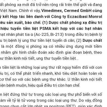
ất phóng xạ mới đã trở nên rộng rãi trên thế giới và đang
iệt Nam. Chính vì vậy,
Vimedimex, Cermed GmbH cùng
kết Hợp tác liên danh với Công ty Eczacibasi Monrol
êu sản xuất, bào chế: (1) Dược chất phóng xạ điều trị
hiệu tuyến tiền liệt PSMA kết hợp với các hạt nhân
ạt nhân phát tia α (Ac-225, Bi-213) trong điều trị bệnh lý
 trị bệnh lý ung thư tiền liệt tuyến di căn; (2)
Dược chất
8
là một đồng vị phóng xạ có nhiều ứng dụng mới tiềm
, nhằm ghi hình chẩn đoán xác định giai đoạn bệnh, theo
ư thần kinh nội tiết, ung thư tuyến tiền liệt…
n tiền liệt là những loại ung thư rất nguy hiểm đối với con
 trị, có thể phát triển nhanh, khó tiêu diệt hoàn toàn và
cơ thể so với các bệnh ung thư khác. U thần kinh nội tiết
iện bệnh muộn, hiệu quả điều trị còn hạn chế.
 liệt đứng thứ tư trong các loại ung thư phổ biến với số
ám về tỷ lệ tử vong trong các loại ung thư. Do vậy, đồng
ong chụp cắt lớp phát xạ positron (PET), giúp xác định