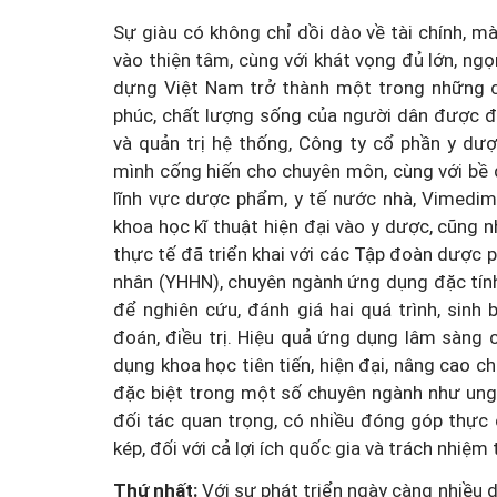
Sự giàu có không chỉ dồi dào về tài chính, m
vào thiện tâm, cùng với khát vọng đủ lớn, ng
dựng Việt Nam trở thành một trong những c
phúc, chất lượng sống của người dân được 
và quản trị hệ thống, Công ty cổ phần y dư
mình cống hiến cho chuyên môn, cùng với bề
lĩnh vực dược phẩm, y tế nước nhà, Vimedi
khoa học kĩ thuật hiện đại vào y dược, cũng n
thực tế đã triển khai với các Tập đoàn dược 
nhân (YHHN), chuyên ngành ứng dụng đặc tín
để nghiên cứu, đánh giá hai quá trình, sin
đoán, điều trị. Hiệu quả ứng dụng lâm sàng
dụng khoa học tiên tiến, hiện đại, nâng cao c
đặc biệt trong một số chuyên ngành như ung t
đối tác quan trọng, có nhiều đóng góp thực c
kép, đối với cả lợi ích quốc gia và trách nhiệm
Thứ nhất:
Với sự phát triển ngày càng nhiều