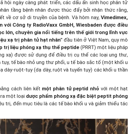
 Xã hội ngày càng phát triển, các dấu ấn sinh học phân tử
phân tầng bệnh nhân được thúc đẩy bởi nhận thức rằng,
iết về cơ sở di truyền của bệnh. Và hôm nay,
Vimedimex,
n với Công ty RadioVaxx GmbH, Wiesbaden được điều
 lớn, chuyên gia nổi tiếng trên thế giới trong lĩnh vực
iệu xạ trị phân tử hạt nhân"
đầu tiên ở Việt Nam, quy mô
 trị liệu phóng xạ thụ thể peptide
(PRRT) một liệu pháp
ng xạ) được sử dụng để điều trị cụ thể các loại ung thư,
 tụy, tế bào nhỏ ung thư phổi, u tế bào sắc tố (một khối u
 dày-ruột-tụy (dạ dày, ruột và tuyến tụy) các khối u thần
bằng cách liên kết
một phân tử peptid nhỏ
với một hạt
 ra một loại
dược phẩm phóng xạ đặc biệt peptit phóng
u trị, đến mục tiêu là các tế bào khối u và giảm thiểu tác