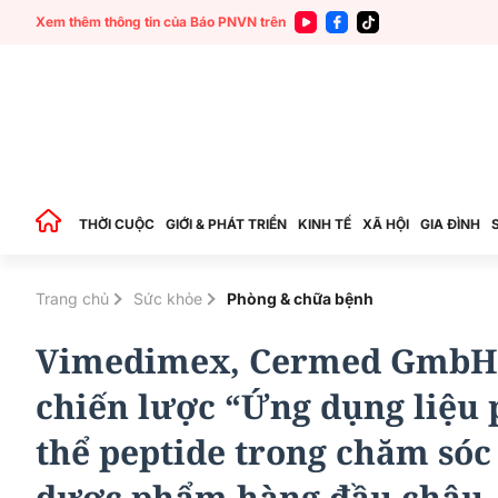
Xem thêm thông tin của Báo PNVN trên
THỜI CUỘC
GIỚI & PHÁT TRIỂN
KINH TẾ
XÃ HỘI
GIA ĐÌNH
Trang chủ
Sức khỏe
Phòng & chữa bệnh
Vimedimex, Cermed GmbH k
chiến lược “Ứng dụng liệu 
thể peptide trong chăm sóc
dược phẩm hàng đầu châu