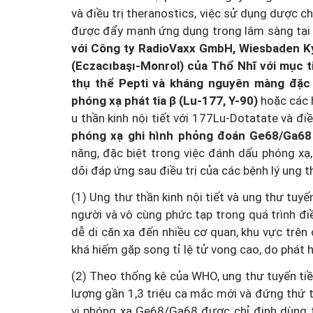
và điều trị theranostics, việc sử dụng dược ch
được đẩy mạnh ứng dụng trong lâm sàng tại V
với Công ty RadioVaxx GmbH, Wiesbaden Ký 
(Eczacıbaşı-Monrol) của Thổ Nhĩ với mục ti
thụ thể Pepti và kháng nguyên màng đặc 
phóng xạ phát tia β (Lu-177, Y-90)
hoặc các h
u thần kinh nội tiết với 177Lu-Dotatate và điều
phóng xạ ghi hình phỏng đoán Ge68/Ga6
năng, đặc biệt trong việc đánh dấu phóng xạ
dõi đáp ứng sau điều trị của các bệnh lý ung th
(1) Ung thư thần kinh nội tiết và ung thư tuyế
người và vô cùng phức tạp trong quá trình điều
dễ di căn xa đến nhiều cơ quan, khu vực trên 
khá hiếm gặp song tỉ lệ tử vong cao, do phát h
(2) Theo thống kê của WHO, ung thư tuyến tiền
lượng gần 1,3 triệu ca mắc mới và đứng thứ t
vị phóng xạ Ge68/Ga68 được chỉ định dùng tr