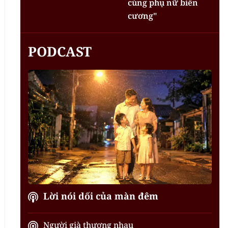
cùng phụ nữ biên
cương"
PODCAST
Lời nói dối của màn đêm
Người già thương nhau