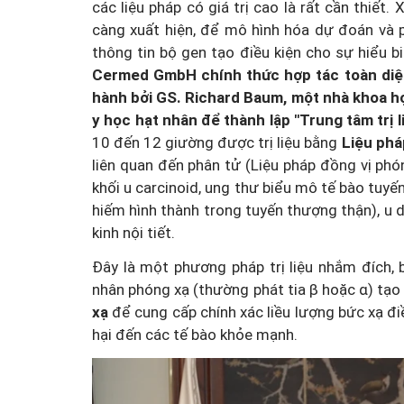
các liệu pháp có giá trị cao là rất cần thiết.
càng xuất hiện, để mô hình hóa dự đoán và 
thông tin bộ gen tạo điều kiện cho sự hiểu b
Cermed GmbH chính thức hợp tác toàn diệ
hành bởi GS. Richard Baum, một nhà khoa học
y học hạt nhân để thành lập "Trung tâm trị l
10 đến 12 giường được trị liệu bằng
Liệu pháp
liên quan đến phân tử (Liệu pháp đồng vị phó
khối u carcinoid, ung thư biểu mô tế bào tuyến
hiếm hình thành trong tuyến thượng thận), u dạ
kinh nội tiết.
Đây là một phương pháp trị liệu nhắm đích, 
nhân phóng xạ (thường phát tia β hoặc α) tạo
xạ
để cung cấp chính xác liều lượng bức xạ điề
hại đến các tế bào khỏe mạnh.