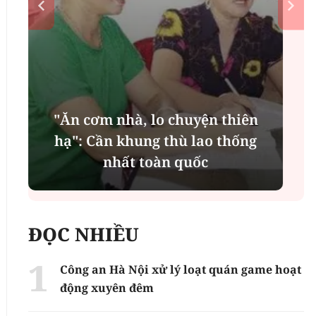
MSB: Lợi nhuận quý II đến từ trụ
cột nào?
ĐỌC NHIỀU
Công an Hà Nội xử lý loạt quán game hoạt
động xuyên đêm