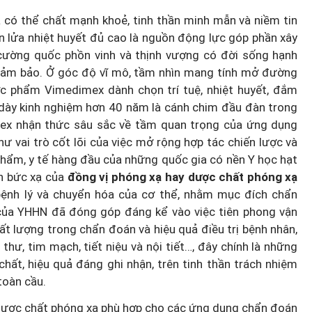
à có thể chất mạnh khoẻ, tinh thần minh mẫn và niềm tin
ọn lửa nhiệt huyết đủ cao là nguồn động lực góp phần xây
ường quốc phồn vinh và thịnh vượng có đời sống hạnh
đảm bảo. Ở góc độ vĩ mô, tầm nhìn mang tính mở đường
ợc phẩm Vimedimex dành chọn trí tuệ, nhiệt huyết, đắm
 dày kinh nghiệm hơn 40 năm là cánh chim đầu đàn trong
mex nhận thức sâu sắc về tầm quan trọng của ứng dụng
hư vai trò cốt lõi của việc mở rộng hợp tác chiến lược và
phẩm, y tế hàng đầu của những quốc gia có nền Y học hạt
h bức xạ của
đồng vị phóng xạ hay dược chất phóng xạ
h bệnh lý và chuyển hóa của cơ thể, nhằm mục đích chẩn
 của YHHN đã đóng góp đáng kể vào việc tiên phong vận
hất lượng trong chẩn đoán và hiệu quả điều trị bệnh nhân,
hư, tim mạch, tiết niệu và nội tiết…, đây chính là những
hất, hiệu quả đáng ghi nhận, trên tinh thần trách nhiệm
 toàn cầu.
 dược chất phóng xạ phù hợp cho các ứng dụng chẩn đoán