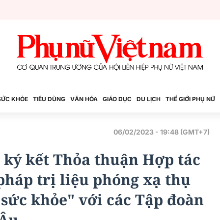
SỨC KHỎE
TIÊU DÙNG
VĂN HÓA
GIÁO DỤC
DU LỊCH
THẾ GIỚI PHỤ NỮ
06/02/2023 - 19:48 (GMT+7)
ý kết Thỏa thuận Hợp tác
pháp trị liệu phóng xạ thụ
 sức khỏe" với các Tập đoàn
 Âu