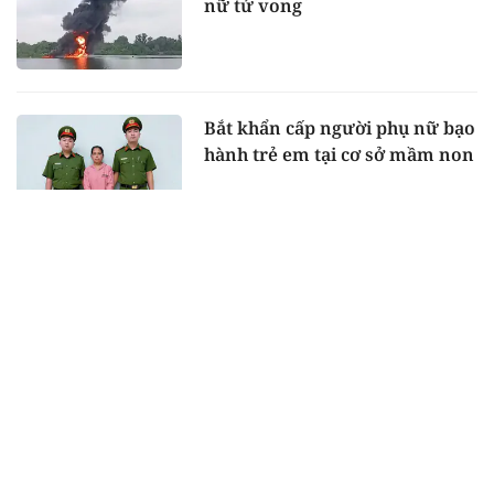
nữ tử vong
Bắt khẩn cấp người phụ nữ bạo
hành trẻ em tại cơ sở mầm non
Hết thời "giang hồ mạng" câu
view bằng thị phi
Quảng Ngãi: Bảo đảm điều kiện
chăm sóc trẻ dưới 36 tháng tuổi
theo mẹ vào trại tạm giam