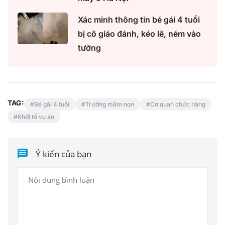
Xác minh thông tin bé gái 4 tuổi
bị cô giáo đánh, kéo lê, ném vào
tường
TAG:
Bé gái 4 tuổi
Trường mầm non
Cơ quan chức năng
Khởi tố vụ án
Ý kiến của bạn