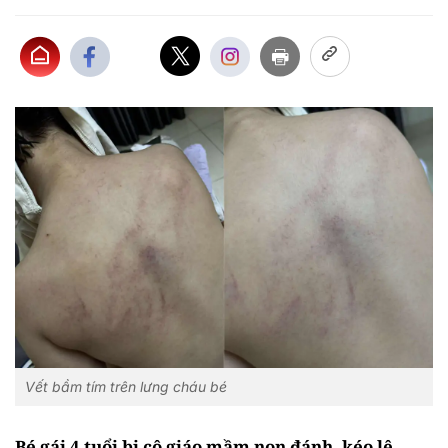
Vết bầm tím trên lưng cháu bé
Bé gái 4 tuổi bị cô giáo mầm non đánh, kéo lê,