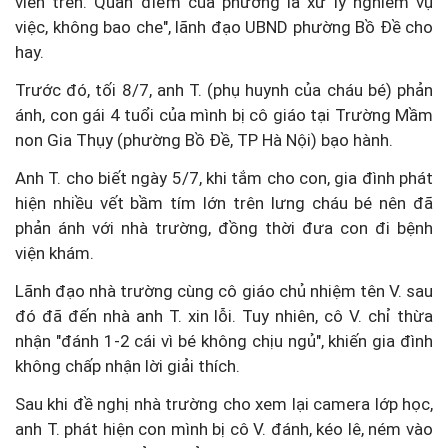
viên trên. Quan điểm của phường là xử lý nghiêm vụ
việc, không bao che", lãnh đạo UBND phường Bồ Đề cho
hay.
Trước đó, tối 8/7, anh T. (phụ huynh của cháu bé) phản
ánh, con gái 4 tuổi của mình bị cô giáo tại Trường Mầm
non Gia Thụy (phường Bồ Đề, TP Hà Nội) bạo hành.
Anh T. cho biết ngày 5/7, khi tắm cho con, gia đình phát
hiện nhiều vết bầm tím lớn trên lưng cháu bé nên đã
phản ánh với nhà trường, đồng thời đưa con đi bệnh
viện khám.
Lãnh đạo nhà trường cùng cô giáo chủ nhiệm tên V. sau
đó đã đến nhà anh T. xin lỗi. Tuy nhiên, cô V. chỉ thừa
nhận "đánh 1-2 cái vì bé không chịu ngủ", khiến gia đình
không chấp nhận lời giải thích.
Sau khi đề nghị nhà trường cho xem lại camera lớp học,
anh T. phát hiện con mình bị cô V. đánh, kéo lê, ném vào