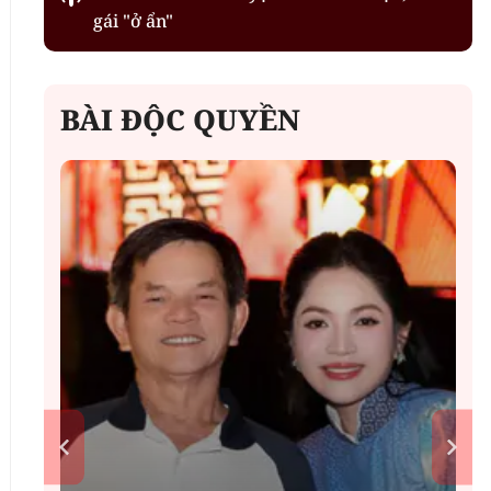
gái "ở ẩn"
BÀI ĐỘC QUYỀN