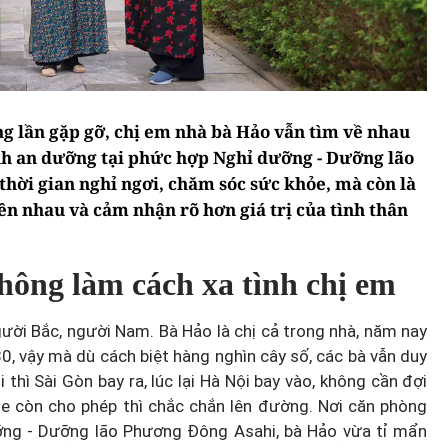
g lần gặp gỡ, chị em nhà bà Hảo vẫn tìm về nhau
nh an dưỡng tại phức hợp Nghỉ dưỡng - Dưỡng lão
hời gian nghỉ ngơi, chăm sóc sức khỏe, mà còn là
ên nhau và cảm nhận rõ hơn giá trị của tình thân
hông làm cách xa tình chị em
ười Bắc, người Nam. Bà Hảo là chị cả trong nhà, năm nay
80, vậy mà dù cách biệt hàng nghìn cây số, các bà vẫn duy
i thì Sài Gòn bay ra, lúc lại Hà Nội bay vào, không cần đợi
hỏe còn cho phép thì chắc chắn lên đường. Nơi căn phòng
ỡng - Dưỡng lão Phương Đông Asahi, bà Hảo vừa tỉ mẩn