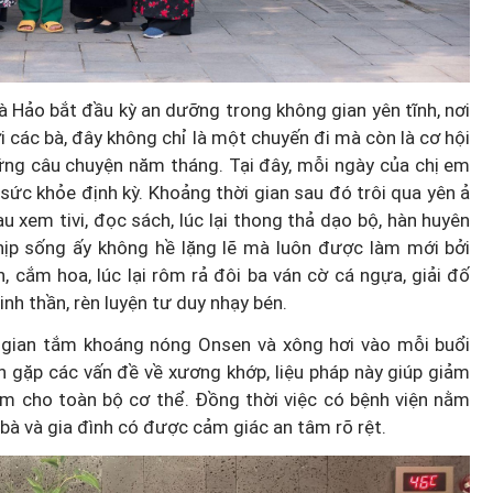
trạm y
bà Hảo bắt đầu kỳ an dưỡng trong không gian yên tĩnh, nơi
ời dân
Diễn đàn tháng 8: Ca sĩ Duyên
i các bà, đây không chỉ là một chuyến đi mà còn là cơ hội
ỹ thuật
Quỳnh càng trân trọng thời gia
ững câu chuyện năm tháng. Tại đây, mỗi ngày của chị em
sức khỏe định kỳ. Khoảng thời gian sau đó trôi qua yên ả
bên cha sau biến cố của gia đìn
u xem tivi, đọc sách, lúc lại thong thả dạo bộ, hàn huyên
hịp sống ấy không hề lặng lẽ mà luôn được làm mới bởi
, cắm hoa, lúc lại rôm rả đôi ba ván cờ cá ngựa, giải đố
inh thần, rèn luyện tư duy nhạy bén.
ời gian tắm khoáng nóng Onsen và xông hơi vào mỗi buổi
n gặp các vấn đề về xương khớp, liệu pháp này giúp giảm
m cho toàn bộ cơ thể. Đồng thời việc có bệnh viện nằm
bà và gia đình có được cảm giác an tâm rõ rệt.