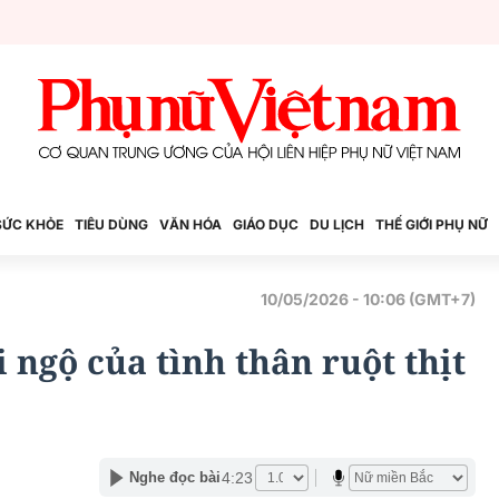
SỨC KHỎE
TIÊU DÙNG
VĂN HÓA
GIÁO DỤC
DU LỊCH
THẾ GIỚI PHỤ NỮ
10/05/2026 - 10:06 (GMT+7)
 ngộ của tình thân ruột thịt
4:23
Nghe đọc bài