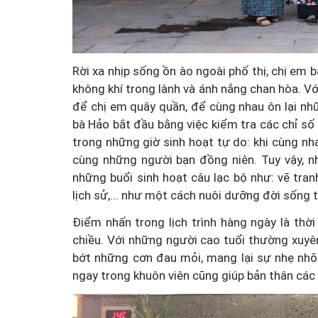
Hà Nội thu hút bác sĩ về 
Rời xa nhịp sống ồn ào ngoài phố thị, chị em 
 tan vỡ, 3
tế, tạo điều kiện để ngư
không khí trong lành và ánh nắng chan hòa. Vớ
 vì lẽ công
tiếp cận các dịch vụ y tế k
để chị em quây quần, để cùng nhau ôn lại nh
bà Hảo bắt đầu bằng việc kiểm tra các chỉ số 
cao
trong những giờ sinh hoạt tự do: khi cùng nha
cùng những người bạn đồng niên. Tuy vậy, n
những buổi sinh hoạt câu lạc bộ như: vẽ tranh
lịch sử,... như một cách nuôi dưỡng đời sống t
Điểm nhấn trong lịch trình hàng ngày là th
chiều. Với những người cao tuổi thường xuyê
bớt những cơn đau mỏi, mang lại sự nhẹ nhõ
ngay trong khuôn viên cũng giúp bản thân các 