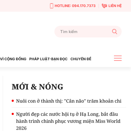
HOTLINE: 094.170.7373
LIÊN HỆ
VÌ CỘNG ĐỒNG
PHÁP LUẬT-BẠN ĐỌC
CHUYÊN ĐỀ
MỚI & NÓNG
Nuôi con ở thành thị: "Cân não" trăm khoản chi
Người đẹp các nước hội tụ ở Hạ Long, bắt đầu
hành trình chinh phục vương miện Miss World
2026