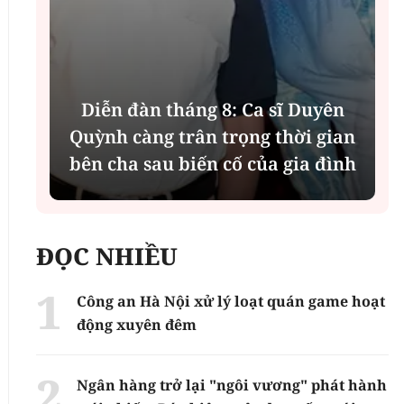
Phân tích tính 2 mặt của thương
n
vụ MBBank "rót" hơn 8.800 tỷ
h
đồng cho Phát Đạt
ĐỌC NHIỀU
Công an Hà Nội xử lý loạt quán game hoạt
động xuyên đêm
Ngân hàng trở lại "ngôi vương" phát hành