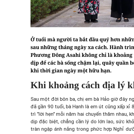
Ở tuổi mà người ta bắt đầu quý hơn nhữn
sau những tháng ngày xa cách. Hành trì
Phương Đông Asahi không chỉ là khoảng t
dịp để các bà sống chậm lại, quây quần b
khi thời gian ngày một hữu hạn.
Khi khoảng cách địa lý k
Sau một đời bôn ba, chị em bà Hảo giờ đây ng
đã gần 90 tuổi, bà Hạnh là em út cũng xấp xỉ 
trì "lời hẹn" mỗi năm hai chuyến thăm nhau, kh
dịp đặc biệt, chẳng cần lý do lớn lao, sức k
tràn ngập ánh nắng trong phức hợp Nghỉ dư