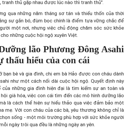
, tranh thủ gặp nhau được lúc nào thì tranh thủ".
dưỡng qua những năm tháng sơ tán và thiếu thốn của thời
 rằng sự gắn bó, đùm bọc chính là điểm tựa vững chắc để
 người một nơi, nhưng việc chủ động chăm sóc sức khỏe
 cho những cuộc hội ngộ xuyên Việt.
 Dưỡng lão Phương Đông Asahi
 thấu hiểu của con cái
gỡ bạn bè và gia đình, chị em bà Hảo được con cháu dành
sahi như một cách nối dài cuộc hội ngộ. Quyết định này
 của những gia đình hiện đại là tìm kiếm sự an toàn và
hội già hóa, việc con cái tìm đến các mô hình dưỡng lão
, mà là cách thể hiện sự hiếu thảo qua việc đảm bảo một
a mẹ. Với con cháu của các bà, yêu thương không chỉ là
chọn sống - một môi trường phù hợp với sức khỏe người
ỗi ngày trôi qua đều là những ngày an yên.