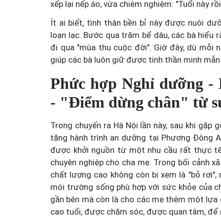
xếp lại nếp áo, vừa chiêm nghiệm: "Tuổi này rồi
Ít ai biết, tình thân bền bỉ này được nuôi 
loạn lạc. Bước qua trăm bể dâu, các bà hiểu
đi qua "mùa thu cuộc đời". Giờ đây, dù mỗi
giúp các bà luôn giữ được tinh thần minh mẫn
Phức hợp Nghỉ dưỡng -
- "Điểm dừng chân" từ sự
Trong chuyến ra Hà Nội lần này, sau khi gặp 
tặng hành trình an dưỡng tại Phương Đông A
được khởi nguồn từ một nhu cầu rất thực tế
chuyên nghiệp cho cha mẹ. Trong bối cảnh xã 
chất lượng cao không còn bị xem là "bỏ rơi"
môi trường sống phù hợp với sức khỏe của ch
gần bên mà còn là cho các mẹ thêm một lựa 
cao tuổi, được chăm sóc, được quan tâm, để m