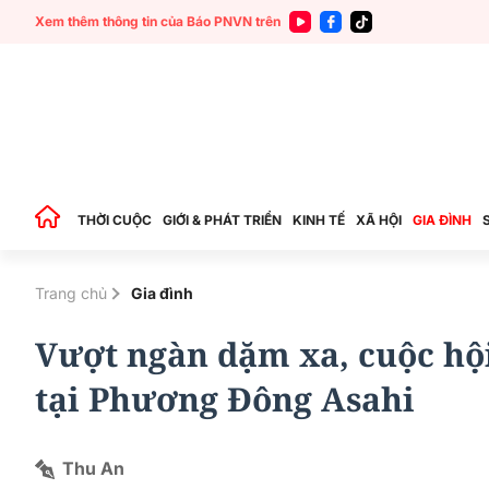
Xem thêm thông tin của Báo PNVN trên
THỜI CUỘC
GIỚI & PHÁT TRIỂN
KINH TẾ
XÃ HỘI
GIA ĐÌNH
Trang chủ
Gia đình
Vượt ngàn dặm xa, cuộc hội
tại Phương Đông Asahi
Thu An