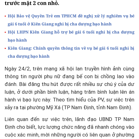
trước mặt 2 con nhỏ.
Hội Bảo vệ Quyền Trẻ em TPHCM đề nghị xử lý nghiêm vụ bé
gái 6 tuổi ở Kiên Giang nghi bị cha dượng bạo hành
Hội LHPN Kiên Giang hỗ trợ bé gái 6 tuổi nghi bị cha dượng
bạo hành
Kiên Giang: Chính quyền thông tin về vụ bé gái 6 tuổi nghi bị
cha dượng bạo hành
Ngày 24/2, trên mạng xã hội lan truyền hình ảnh cùng
thông tin người phụ nữ đang bế con bị chồng lao vào
đánh. Bài đăng thu hút được rất nhiều sự chú ý của dư
luận, ở dưới phần bình luận, hàng trăm bình luận lên án
hành vi bạo lực này. Theo tìm hiểu của PV, sự việc trên
xảy ra tại phường Mỹ Xá (TP Nam Định, tỉnh Nam Định).
Liên quan đến sự việc trên, lãnh đạo UBND TP Nam
Định cho biết, lực lượng chức năng đã nhanh chóng vào
cuộc xác minh, mời những người có liên quan ở phường