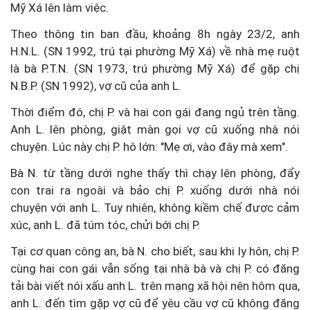
Mỹ Xá lên làm việc.
Theo thông tin ban đầu, khoảng 8h ngày 23/2, anh
H.N.L. (SN 1992, trú tại phường Mỹ Xá) về nhà mẹ ruột
là bà P.T.N. (SN 1973, trú phường Mỹ Xá) để gặp chị
N.B.P. (SN 1992), vợ cũ của anh L.
Thời điểm đó, chị P. và hai con gái đang ngủ trên tầng.
Anh L. lên phòng, giật màn gọi vợ cũ xuống nhà nói
chuyện. Lúc này chị P. hô lớn: "Mẹ ơi, vào đây mà xem".
Bà N. từ tầng dưới nghe thấy thì chạy lên phòng, đẩy
con trai ra ngoài và bảo chị P. xuống dưới nhà nói
chuyện với anh L. Tuy nhiên, không kiềm chế được cảm
xúc, anh L. đã túm tóc, chửi bới chị P.
Tại cơ quan công an, bà N. cho biết, sau khi ly hôn, chị P.
cùng hai con gái vẫn sống tại nhà bà và chị P. có đăng
tải bài viết nói xấu anh L. trên mạng xã hội nên hôm qua,
anh L. đến tìm gặp vợ cũ để yêu cầu vợ cũ không đăng