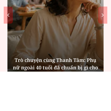
Trò chuyện cùng Thanh Tâm: Phụ
nữ ngoài 40 tuổi đã chuẩn bị gì cho
mình?
ĐỌC NHIỀU
Công an Hà Nội xử lý loạt quán game hoạt