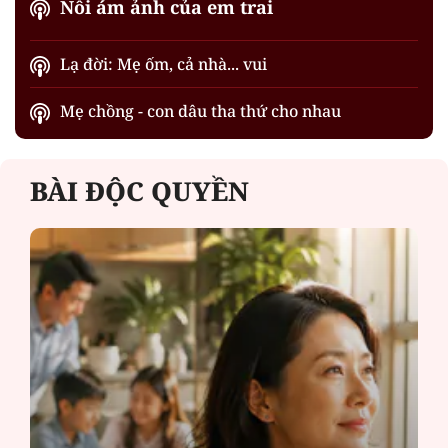
Nỗi ám ảnh của em trai
Lạ đời: Mẹ ốm, cả nhà... vui
Mẹ chồng - con dâu tha thứ cho nhau
BÀI ĐỘC QUYỀN