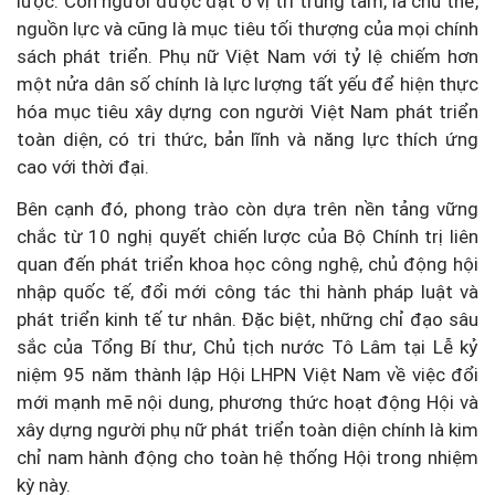
lược. Con người được đặt ở vị trí trung tâm, là chủ thể,
nguồn lực và cũng là mục tiêu tối thượng của mọi chính
sách phát triển. Phụ nữ Việt Nam với tỷ lệ chiếm hơn
một nửa dân số chính là lực lượng tất yếu để hiện thực
hóa mục tiêu xây dựng con người Việt Nam phát triển
toàn diện, có tri thức, bản lĩnh và năng lực thích ứng
cao với thời đại.
Bên cạnh đó, phong trào còn dựa trên nền tảng vững
chắc từ 10 nghị quyết chiến lược của Bộ Chính trị liên
quan đến phát triển khoa học công nghệ, chủ động hội
nhập quốc tế, đổi mới công tác thi hành pháp luật và
phát triển kinh tế tư nhân. Đặc biệt, những chỉ đạo sâu
sắc của Tổng Bí thư, Chủ tịch nước Tô Lâm tại Lễ kỷ
niệm 95 năm thành lập Hội LHPN Việt Nam về việc đổi
mới mạnh mẽ nội dung, phương thức hoạt động Hội và
xây dựng người phụ nữ phát triển toàn diện chính là kim
chỉ nam hành động cho toàn hệ thống Hội trong nhiệm
kỳ này.