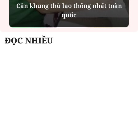
MSB: Lợi nhuận quý II đến từ trụ
cột nào?
ĐỌC NHIỀU
Công an Hà Nội xử lý loạt quán game hoạt
động xuyên đêm
Ngân hàng trở lại "ngôi vương" phát hành
trái phiếu: Báo hiệu cuộc đua vốn mới
Về Lấp Vò khám phá điểm sáng mới của du
lịch cộng đồng