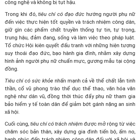
công nghệ và không bị tụt hậu.
Trong khi đó,
tiêu chí có đạo đức
hướng người phụ nữ
đến việc thực hiện tốt quyền và trách nhiệm công dân,
giữ gìn các phẩm chất truyền thống tự tin, tự trọng,
trung hậu, đảm đang, sống và làm việc theo pháp luật.
Tổ chức Hội kiên quyết đấu tranh với những hiện tượng
suy thoái đạo đức, bạo hành gia đình, nhằm xây dựng
hình ảnh người phụ nữ chuẩn mực, gương mẫu tại cộng
đồng.
Tiêu chí có sức khỏe
nhấn mạnh cả về thể chất lẫn tinh
thần, cổ vũ phong trào thể dục thể thao, văn hóa văn
nghệ như dân vũ, đồng thời thúc đẩy phụ nữ tham gia
bảo hiểm y tế toàn dân để giảm bớt gánh nặng an sinh
xã hội.
Cuối cùng,
tiêu chí có trách nhiệm
được mở rộng từ việc
chăm sóc bản thân, xây dựng gia đình tiến bộ, ấm no,
hạnh phúc đến trách nhiệm công dân đối với xã hội và