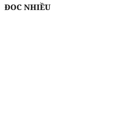
ĐỌC NHIỀU
Công an Hà Nội xử lý loạt quán game hoạt
động xuyên đêm
Ngân hàng trở lại "ngôi vương" phát hành
trái phiếu: Báo hiệu cuộc đua vốn mới
Về Lấp Vò khám phá điểm sáng mới của du
lịch cộng đồng
Từ 4/8, chính thức lọc ảo xét tuyển đại học
2026
Gian lận thi ở Tuyên Quang: Bộ GD-ĐT công