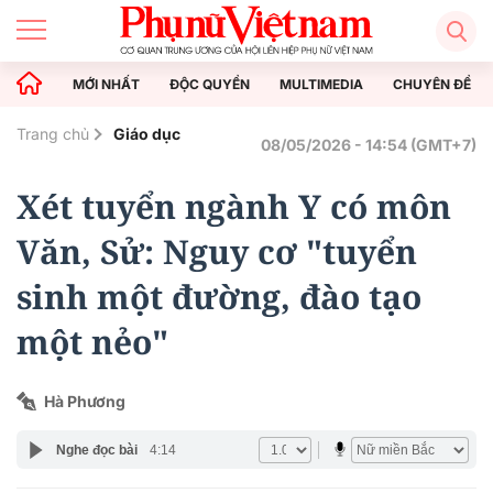
MỚI NHẤT
ĐỘC QUYỀN
MULTIMEDIA
CHUYÊN ĐỀ
Trang chủ
Giáo dục
08/05/2026 - 14:54 (GMT+7)
Xét tuyển ngành Y có môn
Văn, Sử: Nguy cơ "tuyển
sinh một đường, đào tạo
một nẻo"
Hà Phương
Nghe đọc bài
4:14