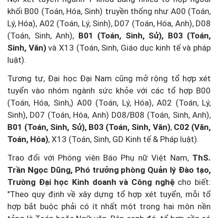
khối B00 (Toán, Hóa, Sinh) truyền thống như A00 (Toán,
Lý, Hóa), A02 (Toán, Lý, Sinh), D07 (Toán, Hóa, Anh), D08
(Toán, Sinh, Anh),
B01 (Toán, Sinh, Sử), B03 (Toán,
Sinh, Văn)
và X13 (Toán, Sinh, Giáo dục kinh tế và pháp
luật).
Tương tự, Đại học Đại Nam cũng mở rộng tổ hợp xét
tuyển vào nhóm ngành sức khỏe với các tổ hợp B00
(Toán, Hóa, Sinh,) A00 (Toán, Lý, Hóa), A02 (Toán, Lý,
Sinh), D07 (Toán, Hóa, Anh) D08/B08 (Toán, Sinh, Anh),
B01 (Toán, Sinh, Sử), B03 (Toán, Sinh, Văn)
,
C02 (Văn,
Toán, Hóa)
, X13 (Toán, Sinh, GD Kinh tế & Pháp luật).
Trao đổi với Phóng viên Báo Phụ nữ Việt Nam,
ThS.
Trần Ngọc Dũng, Phó trưởng phòng Quản lý Đào tạo,
Trường Đại học Kinh doanh và Công nghệ
cho biết:
"Theo quy định về xây dựng tổ hợp xét tuyển, mỗi tổ
hợp bắt buộc phải có ít nhất một trong hai môn nền