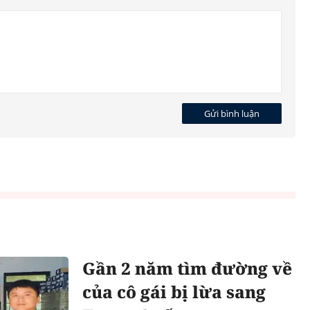
thương
Gửi bình luận
00 tỷ
Bản án cho kẻ làm chết người
cùng phe khi hỗn chiến
Gần 2 năm tìm đường về
của cô gái bị lừa sang