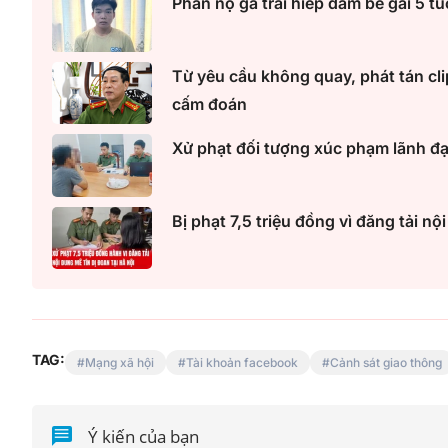
Phẫn nộ gã trai hiếp dâm bé gái 5 tu
Từ yêu cầu không quay, phát tán cli
cấm đoán
Xử phạt đối tượng xúc phạm lãnh đ
Bị phạt 7,5 triệu đồng vì đăng tải n
TAG:
Mạng xã hội
Tài khoản facebook
Cảnh sát giao thông
Ý kiến của bạn