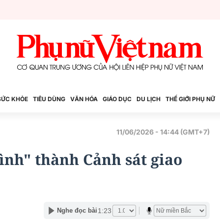
SỨC KHỎE
TIÊU DÙNG
VĂN HÓA
GIÁO DỤC
DU LỊCH
THẾ GIỚI PHỤ NỮ
11/06/2026 - 14:44 (GMT+7)
ình" thành Cảnh sát giao
1:23
Nghe đọc bài