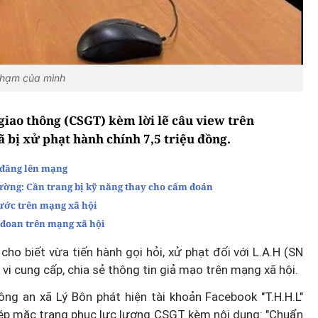
 phạm của mình
iao thông (CSGT) kèm lời lẽ câu view trên
 bị xử phạt hành chính 7,5 triệu đồng.
p đăng lên mạng
đường: Cần trang bị kỹ năng thay cho cấm đoán
ước trên mạng xã hội
ị đoan trên mạng xã hội
ho biết vừa tiến hành gọi hỏi, xử phạt đối với L.A.H (SN
vi cung cấp, chia sẻ thông tin giả mạo trên mạng xã hội.
ng an xã Lý Bôn phát hiện tài khoản Facebook "T.H.H.L"
hép mặc trang phục lực lượng CSGT kèm nội dung: "Chuẩn