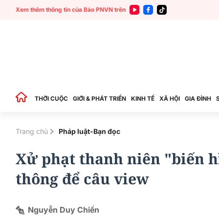
Xem thêm thông tin của Báo PNVN trên
THỜI CUỘC
GIỚI & PHÁT TRIỂN
KINH TẾ
XÃ HỘI
GIA ĐÌNH
Trang chủ
Pháp luật-Bạn đọc
Xử phạt thanh niên "biến h
thông để câu view
Nguyễn Duy Chiến