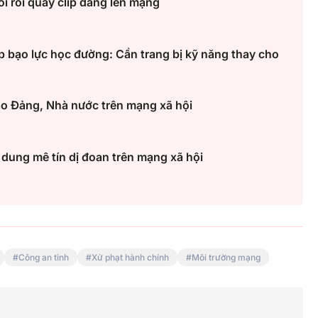
ổi rồi quay clip đăng lên mạng
p bạo lực học đường: Cần trang bị kỹ năng thay cho
ạo Đảng, Nhà nước trên mạng xã hội
ội dung mê tín dị đoan trên mạng xã hội
Công an tỉnh
Xử phạt hành chính
Môi trường mạng