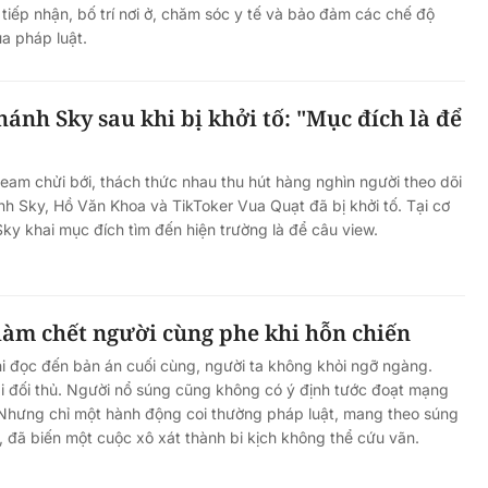
tiếp nhận, bố trí nơi ở, chăm sóc y tế và bảo đảm các chế độ
a pháp luật.
hánh Sky sau khi bị khởi tố: "Mục đích là để
eam chửi bới, thách thức nhau thu hút hàng nghìn người theo dõi
nh Sky, Hồ Văn Khoa và TikToker Vua Quạt đã bị khởi tố. Tại cơ
Sky khai mục đích tìm đến hiện trường là để câu view.
làm chết người cùng phe khi hỗn chiến
i đọc đến bản án cuối cùng, người ta không khỏi ngỡ ngàng.
i đối thủ. Người nổ súng cũng không có ý định tước đoạt mạng
 Nhưng chỉ một hành động coi thường pháp luật, mang theo súng
, đã biến một cuộc xô xát thành bi kịch không thể cứu vãn.