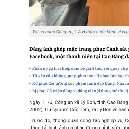
Tại cơ quan Công an, L.A.H thừa nhận hành vi vi
Đăng ảnh ghép mặc trang phục Cảnh sát g
Facebook, một thanh niên tại Cao Bằng đã
Phẫn nộ gã trai hiếp dâm bé gái 5 tuổi rồi quay cli
Từ yêu cầu không quay, phát tán clip bạo lực học 
Xử phạt đối tượng xúc phạm lãnh đạo Đảng, Nhà n
Bị phạt 7,5 triệu đồng vì đăng tải nội dung mê tín d
Ngày 11/6, Công an xã Lý Bôn, tỉnh Cao Bằng c
2002), trú tại xóm Cốc Tém, xã Lý Bôn về hành 
Trước đó, thông quan công tác nghiệp vụ, Cô
đăng tải hình ảnh cá nhân được chỉnh sửa, g