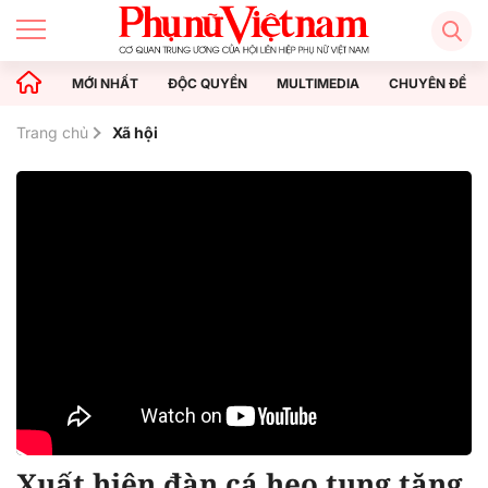
MỚI NHẤT
ĐỘC QUYỀN
MULTIMEDIA
CHUYÊN ĐỀ
Trang chủ
Xã hội
Xuất hiện đàn cá heo tung tăng