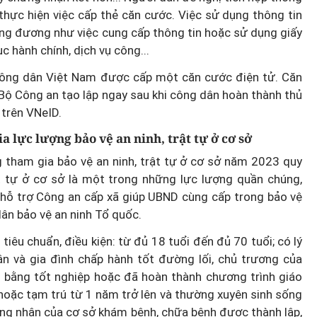
 thực hiện việc cấp thẻ căn cước. Việc sử dụng thông tin
ơng đương như việc cung cấp thông tin hoặc sử dụng giấy
c hành chính, dịch vụ công...
công dân Việt Nam được cấp một căn cước điện tử. Căn
Bộ Công an tạo lập ngay sau khi công dân hoàn thành thủ
 thoại
 trên VNeID.
 thời
Chính quyền địa phương 2 cấp:
a lực lượng bảo vệ an ninh, trật tự ở cơ sở
Dịch vụ công ngày càng gần dâ
g tham gia bảo vệ an ninh, trật tự ở cơ sở năm 2023 quy
ật tự ở cơ sở là một trong những lực lượng quần chúng,
t hỗ trợ Công an cấp xã giúp UBND cùng cấp trong bảo vệ
dân bảo vệ an ninh Tổ quốc.
êu chuẩn, điều kiện: từ đủ 18 tuổi đến đủ 70 tuổi; có lý
ân và gia đình chấp hành tốt đường lối, chủ trương của
ó bằng tốt nghiệp hoặc đã hoàn thành chương trình giáo
 hoặc tạm trú từ 1 năm trở lên và thường xuyên sinh sống
ứng nhận của cơ sở khám bệnh, chữa bệnh được thành lập,