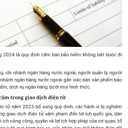
ng 2024 là quy định cấm bán bảo hiểm không bắt buộc đi
g, chi nhánh ngân hàng nước ngoài, người quản lý, người
hi nhánh ngân hàng nước ngoài gắn việc bán sản phẩm bảo
ẩm, dịch vụ ngân hàng dưới mọi hình thức.
cấm trong giao dịch điện tử
ện tử năm 2023 bổ sung quy định, các hành vi bị nghiêm
ng giao dịch điện tử xâm phạm đến lợi ích quốc gia, dân
lợi ích công cộng, quyền và lợi ích hợp pháp của cơ quan, tổ
p luật quá trình tạo ra, gửi, nhận, lưu trữ thông điệp dữ