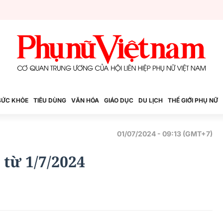
SỨC KHỎE
TIÊU DÙNG
VĂN HÓA
GIÁO DỤC
DU LỊCH
THẾ GIỚI PHỤ NỮ
01/07/2024 - 09:13 (GMT+7)
 từ 1/7/2024