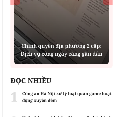
Thành lập thành phố Bắc Ninh
trực thuộc Trung ương: Tầm
nhìn đô thị hiện đại và giàu bản
n
sắc
ĐỌC NHIỀU
Công an Hà Nội xử lý loạt quán game hoạt
động xuyên đêm