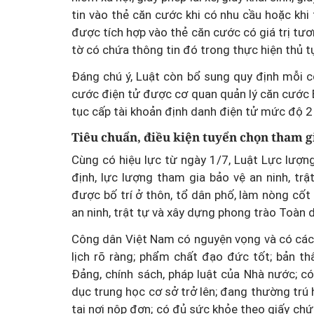
tin vào thẻ căn cước khi có nhu cầu hoặc khi
được tích hợp vào thẻ căn cước có giá trị tư
tờ có chứa thông tin đó trong thực hiện thủ tụ
Đáng chú ý, Luật còn bổ sung quy định mỗi 
cước điện tử được cơ quan quản lý căn cước 
Những người Kể sử: Huyền
tục cấp tài khoản định danh điện tử mức độ 2
 quán game
"đòn gánh đánh tây" một
Tiêu chuẩn, điều kiện tuyển chọn tham gi
p lệnh cấm
hoa lửa
Cùng có hiệu lực từ ngày 1/7, Luật Lực lượn
định, lực lượng tham gia bảo vệ an ninh, tr
được bố trí ở thôn, tổ dân phố, làm nòng cố
an ninh, trật tự và xây dựng phong trào Toàn 
Công dân Việt Nam có nguyện vọng và có các ti
lịch rõ ràng; phẩm chất đạo đức tốt; bản th
Đảng, chính sách, pháp luật của Nhà nước; c
dục trung học cơ sở trở lên; đang thường trú
tại nơi nộp đơn; có đủ sức khỏe theo giấy ch