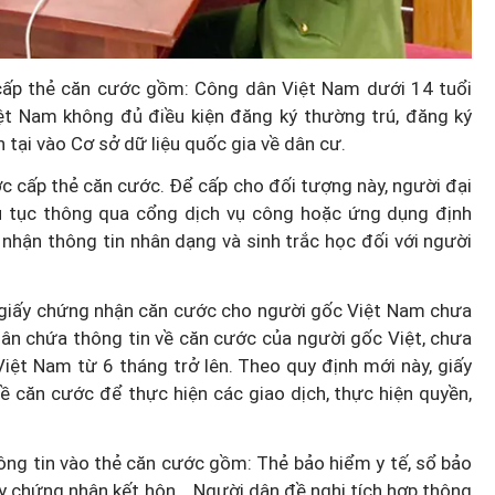
ấp thẻ căn cước gồm: Công dân Việt Nam dưới 14 tuổi
ệt Nam không đủ điều kiện đăng ký thường trú, đăng ký
 tại vào Cơ sở dữ liệu quốc gia về dân cư.
ược cấp thẻ căn cước. Để cấp cho đối tượng này, người đại
ủ tục thông qua cổng dịch vụ công hoặc ứng dụng định
nhận thông tin nhân dạng và sinh trắc học đối với người
 giấy chứng nhận căn cước cho người gốc Việt Nam chưa
thân chứa thông tin về căn cước của người gốc Việt, chưa
iệt Nam từ 6 tháng trở lên. Theo quy định mới này, giấy
ề căn cước để thực hiện các giao dịch, thực hiện quyền,
hông tin vào thẻ căn cước gồm: Thẻ bảo hiểm y tế, sổ bảo
giấy chứng nhận kết hôn... Người dân đề nghị tích hợp thông