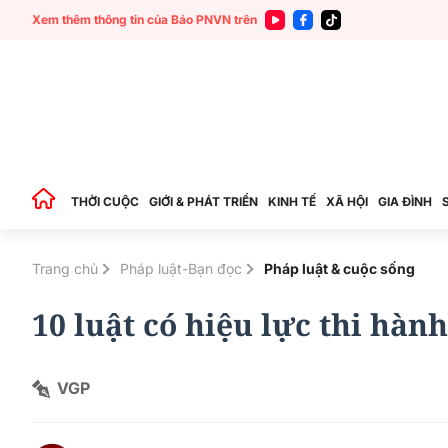
Xem thêm thông tin của Báo PNVN trên
THỜI CUỘC
GIỚI & PHÁT TRIỂN
KINH TẾ
XÃ HỘI
GIA ĐÌNH
Trang chủ
Pháp luật-Bạn đọc
Pháp luật & cuộc sống
10 luật có hiệu lực thi hành
VGP