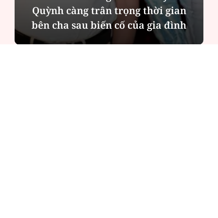
Quỳnh càng trân trọng thời gian
bên cha sau biến cố của gia đình
ĐỌC NHIỀU
Công an Hà Nội xử lý loạt quán game hoạt
động xuyên đêm
Ngân hàng trở lại "ngôi vương" phát hành
trái phiếu: Báo hiệu cuộc đua vốn mới
Về Lấp Vò khám phá điểm sáng mới của du
lịch cộng đồng