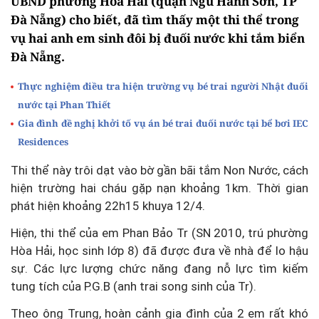
UBND phường Hòa Hải (quận Ngũ Hành Sơn, TP
Đà Nẵng) cho biết, đã tìm thấy một thi thể trong
vụ hai anh em sinh đôi bị đuối nước khi tắm biển
Đà Nẵng.
Thực nghiệm điều tra hiện trường vụ bé trai người Nhật đuối
nước tại Phan Thiết
Gia đình đề nghị khởi tố vụ án bé trai đuối nước tại bể bơi IEC
Residences
Thi thể này trôi dạt vào bờ gần bãi tắm Non Nước, cách
hiện trường hai cháu gặp nạn khoảng 1km. Thời gian
phát hiện khoảng 22h15 khuya 12/4.
Hiện, thi thể của em Phan Bảo Tr (SN 2010, trú phường
Hòa Hải, học sinh lớp 8) đã được đưa về nhà để lo hậu
sự. Các lực lượng chức năng đang nỗ lực tìm kiếm
tung tích của P.G.B (anh trai song sinh của Tr).
Theo ông Trung, hoàn cảnh gia đình của 2 em rất khó