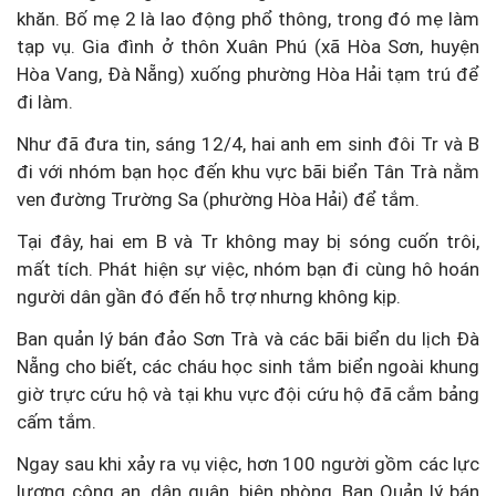
khăn. Bố mẹ 2 là lao động phổ thông, trong đó mẹ làm
tạp vụ. Gia đình ở thôn Xuân Phú (xã Hòa Sơn, huyện
Hòa Vang, Đà Nẵng) xuống phường Hòa Hải tạm trú để
đi làm.
Như đã đưa tin, sáng 12/4, hai anh em sinh đôi Tr và B
đi với nhóm bạn học đến khu vực bãi biển Tân Trà nằm
ven đường Trường Sa (phường Hòa Hải) để tắm.
Tại đây, hai em B và Tr không may bị sóng cuốn trôi,
mất tích. Phát hiện sự việc, nhóm bạn đi cùng hô hoán
người dân gần đó đến hỗ trợ nhưng không kịp.
Ban quản lý bán đảo Sơn Trà và các bãi biển du lịch Đà
Nẵng cho biết, các cháu học sinh tắm biển ngoài khung
giờ trực cứu hộ và tại khu vực đội cứu hộ đã cắm bảng
cấm tắm.
Ngay sau khi xảy ra vụ việc, hơn 100 người gồm các lực
lượng công an, dân quân, biên phòng, Ban Quản lý bán