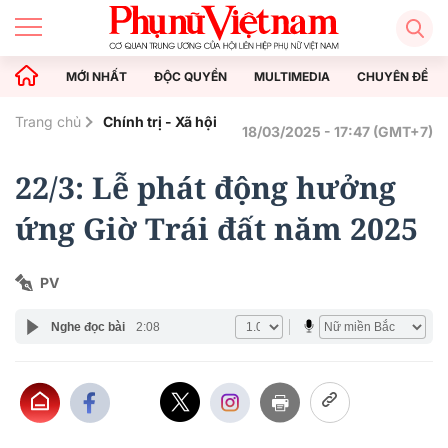
MỚI NHẤT
ĐỘC QUYỀN
MULTIMEDIA
CHUYÊN ĐỀ
Trang chủ
Chính trị - Xã hội
18/03/2025 - 17:47 (GMT+7)
22/3: Lễ phát động hưởng
ứng Giờ Trái đất năm 2025
PV
Nghe đọc bài
2:08