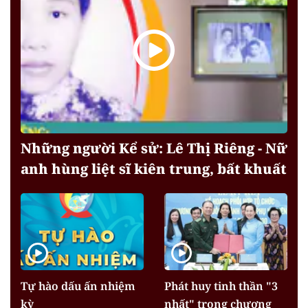
Những người Kể sử: Lê Thị Riêng - Nữ
anh hùng liệt sĩ kiên trung, bất khuất
Tự hào dấu ấn nhiệm
Phát huy tinh thần "3
kỳ
nhất" trong chương