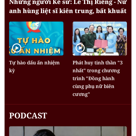
Những người Kể sử: Lê Thị Riêng - Nữ
anh hùng liệt sĩ kiên trung, bất khuất
Tự hào dấu ấn nhiệm
Phát huy tinh thần "3
kỳ
nhất" trong chương
trình "Đồng hành
cùng phụ nữ biên
cương"
PODCAST