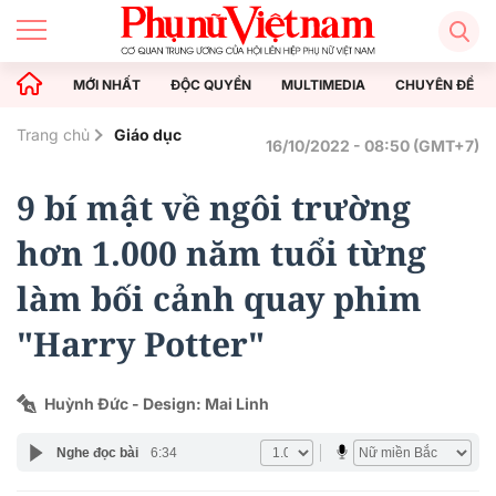
MỚI NHẤT
ĐỘC QUYỀN
MULTIMEDIA
CHUYÊN ĐỀ
Trang chủ
Giáo dục
16/10/2022 - 08:50 (GMT+7)
9 bí mật về ngôi trường
hơn 1.000 năm tuổi từng
làm bối cảnh quay phim
"Harry Potter"
Huỳnh Đức - Design: Mai Linh
Nghe đọc bài
6:34