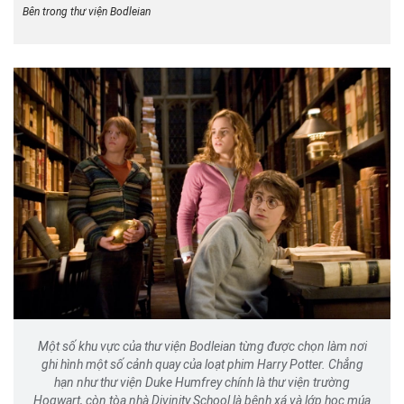
Bên trong thư viện Bodleian
Một số khu vực của thư viện Bodleian từng được chọn làm nơi
ghi hình một số cảnh quay của loạt phim Harry Potter. Chẳng
hạn như thư viện Duke Humfrey chính là thư viện trường
Hogwart, còn tòa nhà Divinity School là bệnh xá và lớp học múa