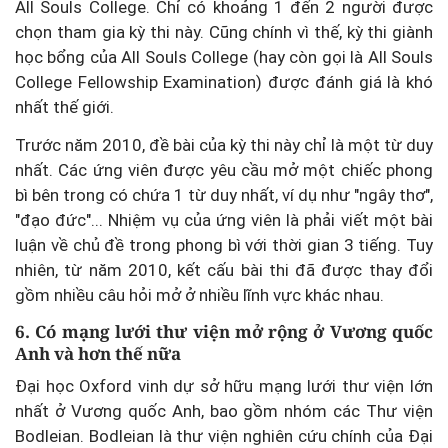
All Souls College. Chỉ có khoảng 1 đến 2 người được
chọn tham gia kỳ thi này. Cũng chính vì thế, kỳ thi giành
học bổng của All Souls College (hay còn gọi là All Souls
College Fellowship Examination) được đánh giá là khó
nhất thế giới.
Trước năm 2010, đề bài của kỳ thi này chỉ là một từ duy
nhất. Các ứng viên được yêu cầu mở một chiếc phong
bì bên trong có chứa 1 từ duy nhất, ví dụ như "ngây thơ",
"đạo đức"... Nhiệm vụ của ứng viên là phải viết một bài
luận về chủ đề trong phong bì với thời gian 3 tiếng. Tuy
nhiên, từ năm 2010, kết cấu bài thi đã được thay đổi
gồm nhiều câu hỏi mở ở nhiều lĩnh vực khác nhau.
6. Có mạng lưới thư viện mở rộng ở Vương quốc
Anh và hơn thế nữa
Đại học Oxford vinh dự sở hữu mạng lưới thư viện lớn
nhất ở Vương quốc Anh, bao gồm nhóm các Thư viện
Bodleian. Bodleian là thư viện nghiên cứu chính của Đại